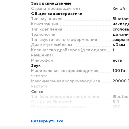
Заводские данные
Страна-производитель
Китай
Общие характеристики
Тип наушников
Bluetoo
Конструкция
наклад
Тип крепления
оголов
Технология
динами
Тип акустического оформления
закрыт
Диаметр мембраны
40 мм
Количество драйверов (для одного
1
наушника)
Микрофон
есть
Звук
Минимальная воспроизводимая
100 Гц
частота
Максимальная воспроизводимая
20000 
частота
Связь
Тип беспроводного соединения
Bluetoo
Стандарт Bluetooth
5.0
Поддерживаемые кодеки
SBC
Функции
Регулировка громкости
есть
Развернуть все
Сенсорное управление
нет