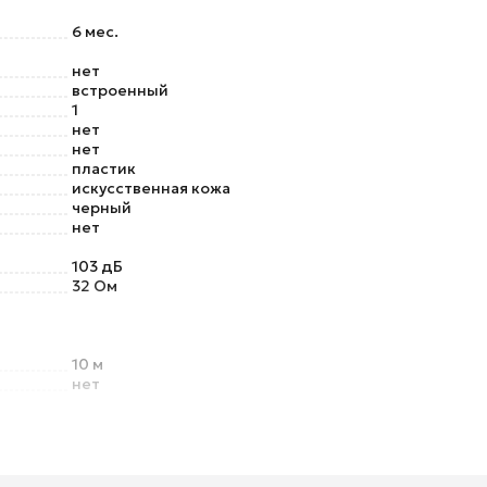
6 мес.
нет
встроенный
1
нет
нет
пластик
искусственная кожа
черный
нет
103 дБ
32 Ом
10 м
нет
авления
нет
ugh)
нет