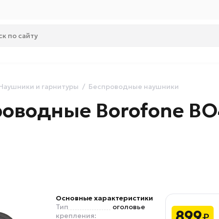
Наушники и гарнитуры
Беспроводные наушники
оводные Borofone BO
Основные характеристики
Тип
оголовье
899
₽
крепления: