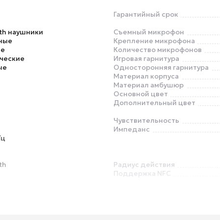
Гарантийный срок
th наушники
Съемный микрофон
ные
Крепление микрофона
ье
Количество микрофонов
ческие
Игровая гарнитура
ые
Односторонняя гарнитура
Материал корпуса
Материал амбушюр
Основной цвет
Дополнительный цвет
Чувствительность
Импеданс
Гц
th
Радиус действия
Поддержка NFC
Система активного шумопод
(ANC)
Прозрачный режим (Talk Thro