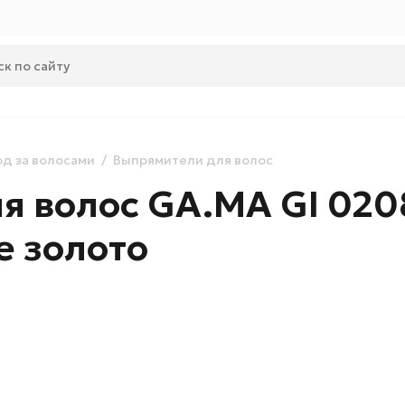
од за волосами
Выпрямители для волос
 волос GA.MA GI 020
е золото