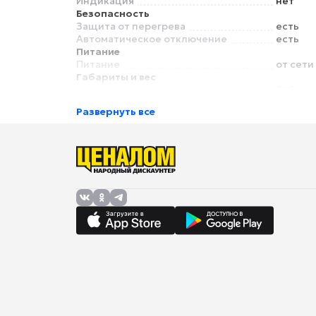
Индикация
нет
Безопасность
Защита от перегрева
есть
Автоматическое отключение
есть
Питание
Питание
от сети
Габариты и вес
Длина
260 мм
Развернуть все