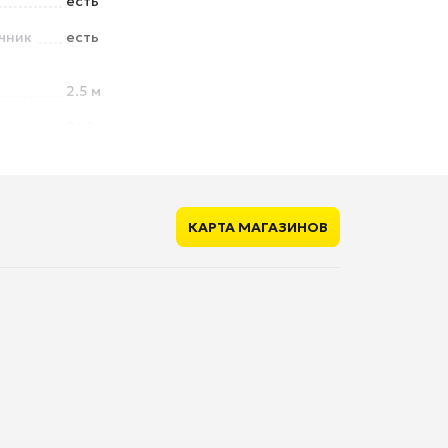
есть
чник
есть
2.5 м
240 г
КАРТА МАГАЗИНОВ