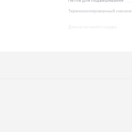
Петля для подвешивания
Термоизолированный наконе
Длина сетевого шнура
Вес