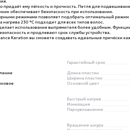
ия.
то придаёт ему лёгкость и прочность.
Петля для подвешиван
чник
обеспечивает безопасность при использовании.
урными режимами
позволяет подобрать оптимальный режим 
а нагрева 230 °C
подходит для всех типов волос.
делает использование выпрямителя более удобным.
Функции
зопасность и продлевают срок службы устройства.
ance Keration
вы сможете создавать идеальные причёски ка
Гарантийный срок
ление
Длина пластин
Ширина пластин
иновое
Основной цвет
Быстрый нагрев
Ионизация
Пароувлажнение
Вращение шнура