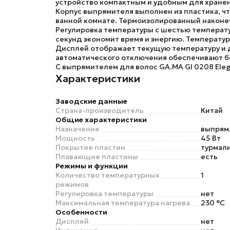
устройство компактным и удобным для хранен
Корпус выпрямителя выполнен из пластика
, ч
ванной комнате.
Термоизолированный наконе
Регулировка температуры
с
шестью температ
секунд
экономит время и энергию.
Температур
Дисплей
отображает текущую температуру и 
автоматического отключения
обеспечивают бе
С
выпрямителем для волос GA.MA GI 0208 Eleg
Характеристики
Заводские данные
Страна-производитель
Китай
Общие характеристики
Назначение
выпрям
Мощность
45 Вт
Покрытие пластин
турмал
Плавающие пластины
есть
Режимы и функции
Количество температурных
1
режимов
Регулировка температуры
нет
Максимальная температура нагрева
230 °C
Особенности
Дисплей
нет