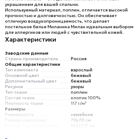
украшением для вашей спальни.
Используемый материал, поплин, отличается высокой
прочностью и долговечностью. Он обеспечивает
отличную воздухопроницаемость, что делает
постельное белье
Миланика Милан
идеальным выбором
для аллергиков или людей с чувствительной кожей.
Характеристики
Заводские данные
Страна-производитель
Россия
Общие характеристики
Тип комплекта
взрослый
Основной цвет
бежевый
Дополнительный цвет
бежевый
Рисунок
узоры
Тип ткани
поплин
Состав ткани
хлопок 100%
Плотность ткани
117 г/м²
Размеры
Размерность
семейное
Размер наволочки
70x70 см
Размер пододеяльника
145x217 см
Размер простыни
217x240 см
Для матраса высотой
нет