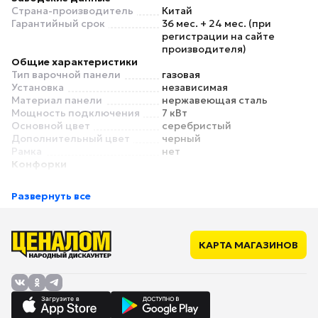
Страна-производитель
Китай
Гарантийный срок
36 мес. + 24 мес. (при
регистрации на сайте
производителя)
Общие характеристики
Тип варочной панели
газовая
Установка
независимая
Материал панели
нержавеющая сталь
Мощность подключения
7 кВт
Основной цвет
серебристый
Дополнительный цвет
черный
Рамка
нет
Конфорки
Общее количество
4
конфорок
Развернуть все
Газовых конфорок
4
Материал решетки
сталь
Левая конфорка
2.6 кВт
Передняя конфорка
1.7 кВт
КАРТА МАГАЗИНОВ
Задняя конфорка
1 кВт
Правая конфорка
1.7 кВт
Конфорок двухконтурных
нет
Конфорок трехконтурных
нет
Конфорок с овальной /
нет
прямоугольной зоной