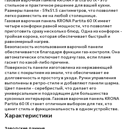
Газовая варочная панель
KRONA Partita 60 IX
- это
стильное и практичное решение для вашей кухни.
Размеры панели - 59x51.5 сантиметров, что позволяет
легко разместить ее на любой столешнице.
Газовая варочная панель
KRONA Partita 60 IX
имеет
четыре конфорки разной мощности, что позволяет
приготовить сразу несколько блюд. Одна из конфорок -
тройная корона, которая обеспечивает быстрый и
равномерный нагрев.
Безопасность использования варочной панели
обеспечивается благодаря функции газ-контроля. Она
автоматически отключает подачу газа, если пламя
гаснет по какой-либо причине.
Поверхность панели изготовлена из нержавеющей
стали с покрытием из эмали, что обеспечивает ее
долговечность и простоту в уходе. Ручки управления
выполнены в ретро-стиле и добавляют панели шарма.
Цвет панели - серебристый, что делает его
универсальным и подходящим для большинства
кухонных интерьеров. Газовая варочная панель
KRONA
Partita 60 IX
станет отличным выбором для тех, кто
ценит стиль и функциональность в одном устройстве.
Характеристики
Заводские данные