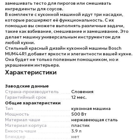
замешивать тесто для пирогов или смешивать
ингредиенты для соусов.
В комплекте с кухонной машиной идут три насадки,
которые расширяют её функциональность. С их
помощью вы сможете выполнять различные задачи,
такие как взбивание, смешивание и замешивание. Это
делает машину универсальным инструментом для
любой кухни.
Стильный красный дизайн кухонной машины
Bosch
MUM44R1
добавит яркости и элегантности вашей кухне.
Она будет не только полезным помощником, но и
украшением интерьера.
Характеристики
Заводские данные
Страна-производитель
Словения
Гарантийный срок
12 мес.
Общие характеристики
Тип
кухонная машина
Мощность
500 Вт
Материал чаши
нержавеющая сталь
Материал корпуса
пластик
Емкость чаши
3.9 л
Блендер
нет