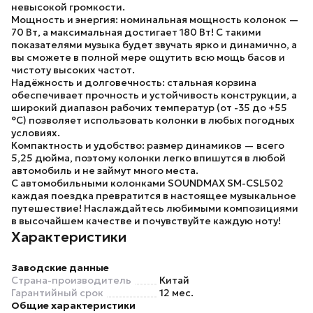
невысокой громкости.
Мощность и энергия:
номинальная мощность колонок —
70 Вт, а максимальная достигает 180 Вт! С такими
показателями музыка будет звучать ярко и динамично, а
вы сможете в полной мере ощутить всю мощь басов и
чистоту высоких частот.
Надёжность и долговечность:
стальная корзина
обеспечивает прочность и устойчивость конструкции, а
широкий диапазон рабочих температур (от -35 до +55
°C) позволяет использовать колонки в любых погодных
условиях.
Компактность и удобство:
размер динамиков — всего
5,25 дюйма, поэтому колонки легко впишутся в любой
автомобиль и не займут много места.
С автомобильными колонками SOUNDMAX SM-CSL502
каждая поездка превратится в настоящее музыкальное
путешествие! Наслаждайтесь любимыми композициями
в высочайшем качестве и почувствуйте каждую ноту!
Характеристики
Заводские данные
Страна-производитель
Китай
Гарантийный срок
12 мес.
Общие характеристики