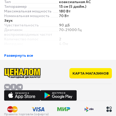
Тип
коаксиальная АС
Типоразмер
13 см (5 дюйм.)
Максимальная мощность
180 Вт
Номинальная мощность
70 Вт
Звук
Чувствительность
90 дБ
Диапазон
70-21000 Гц
воспроизводимых частот
Количество полос
2
Импеданс
4 Ом
Комплектация
Комплектация
2 динамика, решетка,
Развернуть все
комплект для установки,
документация
НЧ-динамик
Размеры
130 мм
КАРТА МАГАЗИНОВ
Материал диффузора
диффузора полипропилен
ВЧ-динамик
Магнит
неодимовый
Правила торговли (оферта)