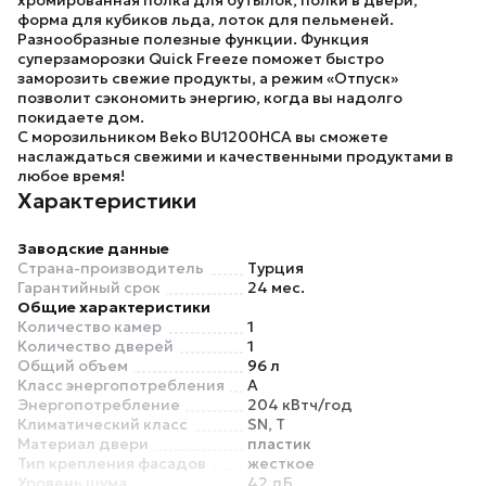
хромированная полка для бутылок, полки в двери,
форма для кубиков льда, лоток для пельменей.
Разнообразные полезные функции.
Функция
суперзаморозки Quick Freeze поможет быстро
заморозить свежие продукты, а режим «Отпуск»
позволит сэкономить энергию, когда вы надолго
покидаете дом.
С морозильником Beko BU1200HCA вы сможете
наслаждаться свежими и качественными продуктами в
любое время!
Характеристики
Заводские данные
Страна-производитель
Турция
Гарантийный срок
24 мес.
Общие характеристики
Количество камер
1
Количество дверей
1
Общий объем
96 л
Класс энергопотребления
A
Энергопотребление
204 кВтч/год
Климатический класс
SN, T
Материал двери
пластик
Тип крепления фасадов
жесткое
Уровень шума
42 дБ