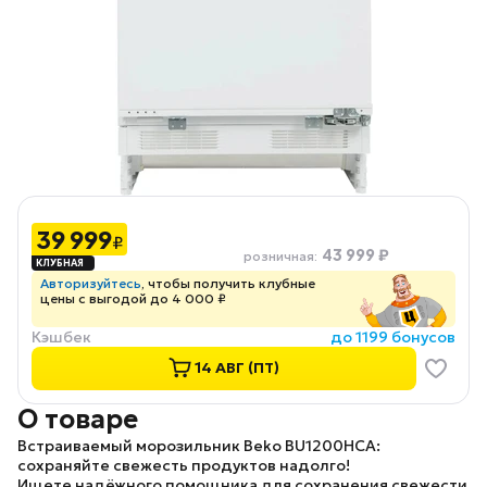
39 999
₽
43 999 ₽
розничная
:
Авторизуйтесь
, чтобы получить клубные
цены с выгодой до 4 000 ₽
Кэшбек
до 1199 бонусов
14 АВГ (ПТ)
О товаре
Встраиваемый морозильник Beko BU1200HCA:
сохраняйте свежесть продуктов надолго!
Ищете надёжного помощника для сохранения свежести