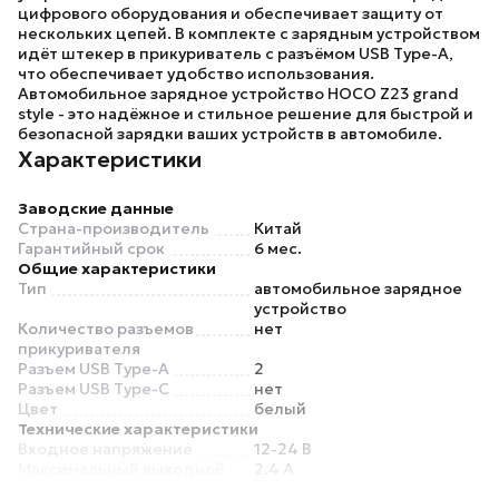
цифрового оборудования и обеспечивает защиту от
нескольких цепей. В комплекте с зарядным устройством
идёт штекер в прикуриватель с разъёмом
USB Type-A
,
что обеспечивает удобство использования.
Автомобильное зарядное устройство
HOCO Z23 grand
style
- это надёжное и стильное решение для быстрой и
безопасной зарядки ваших устройств в автомобиле.
Характеристики
Заводские данные
Страна-производитель
Китай
Гарантийный срок
6 мес.
Общие характеристики
Тип
автомобильное зарядное
устройство
Количество разъемов
нет
прикуривателя
Разъем USB Type-A
2
Разъем USB Type-C
нет
Цвет
белый
Технические характеристики
Входное напряжение
12-24 В
Максимальный выходной
2.4 А
ток