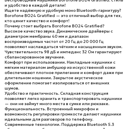
Беспроводные наушники Borofone BO24 Gratified: стиль
и удобство в каждой детали!
Ищете надёжную и удобную моно Bluetooth-гарнитуру?
Borofone BO24 Gratified — это отличный выбор для тех,
кто ценит качество и комфорт!
Почему стоит выбрать Borofone BO24 Gratified?
Высокое качество звука.
Динамические драйверы с
диаметром мембраны 40 мм и диапазон
воспроизводимых частот от 20 Гц до 20 000 Гц
позволяют наслаждаться чётким и насыщенным звуком.
Чувствительность 98 дБ и импеданс 32 Ом гарантируют
сбалансированное звучание.
Комфорт при использовании.
Накладные наушники с
мягким материалом амбушюр из искусственной кожи
обеспечивают плотное прилегание и комфорт даже при
длительном ношении. Закрытое акустическое
оформление помогает изолироваться от внешних
шумов.
Удобство и практичность.
Складная конструкция
позволяет легко хранить и транспортировать наушники
— они не займут много места в сумке или рюкзаке.
Функциональность.
Встроенный микрофон и
возможность регулировки громкости делают наушники
идеальными для разговоров по телефону.
Современные технологии.
Поддержка Bluetooth 5.3