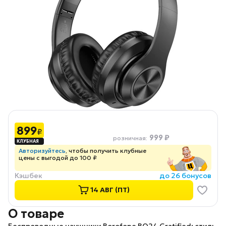
899
₽
999 ₽
розничная
:
Авторизуйтесь
, чтобы получить клубные
цены с выгодой до 100 ₽
Кэшбек
до 26 бонусов
14 АВГ (ПТ)
О товаре