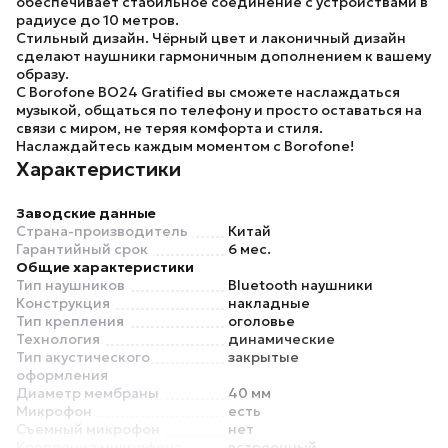
обеспечивает стабильное соединение с устройствами в
радиусе до 10 метров.
Стильный дизайн.
Чёрный цвет и лаконичный дизайн
сделают наушники гармоничным дополнением к вашему
образу.
С Borofone BO24 Gratified вы сможете наслаждаться
музыкой, общаться по телефону и просто оставаться на
связи с миром, не теряя комфорта и стиля.
Наслаждайтесь каждым моментом с Borofone!
Характеристики
Заводские данные
Страна-производитель
Китай
Гарантийный срок
6 мес.
Общие характеристики
Тип наушников
Bluetooth наушники
Конструкция
накладные
Тип крепления
оголовье
Технология
динамические
Тип акустического
закрытые
оформления
Диаметр мембраны
40 мм
Микрофон
есть
Съемный микрофон
нет
Крепление микрофона
встроенный