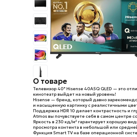
О товаре
Телевизор 40" Hisense 40A5Q QLED
— это отли
кинотеатр выйдет на новый уровень!
Hisense
— бренд, который давно зарекомендов
и насыщенную картинку с реалистичными цве
Поддержка
HDR 10
делает контрастность и гл
Atmos
вы почувствуете себя в самом центре с
Яркость в
230 кд/м²
гарантирует хорошую види
просмотра контента в небольшой или средне
Функция
Smart TV
на базе операционной сис