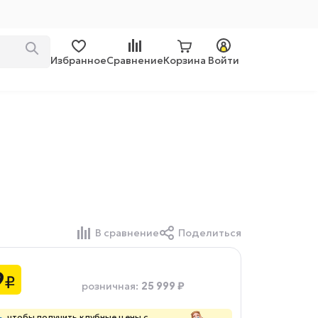
Избранное
Сравнение
Корзина
Войти
В сравнение
Поделиться
9
₽
25 999 ₽
розничная
:
ь
, чтобы получить клубные цены с