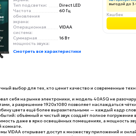
выгодой до 3
Тип подсветки:
Direct LED
Частота
60 Гц
Кэшбек
обновления
экрана:
Операционная
VIDAA
система:
Суммарная
16 Вт
мощность звука:
Смотреть все характеристики
чный выбор для тех, кто ценит качество и современные тех
ал себя на рынке электроники, и модель
40A5Q
не разочару
тами, а разрешение
1920x1080
позволяет наслаждаться чётк
убину цвета ещё более выразительными — каждый кадр словн
обытий: объёмный и чистый звук создаёт полное погружение 
мость даже в ярко освещённых помещениях, а мощность зв
й комнате.
темы
VIDAA
открывает доступ к множеству приложений и онла