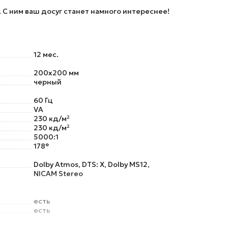
 С ним ваш досуг станет намного интереснее!
12 мес.
200x200 мм
черный
60 Гц
VA
230 кд/м²
230 кд/м²
5000:1
178°
Dolby Atmos, DTS: X, Dolby MS12,
NICAM Stereo
есть
есть