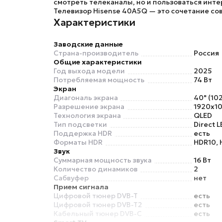
смотреть телеканалы, но и пользоваться инт
Телевизор Hisense 40A5Q
— это сочетание сов
Характеристики
Заводские данные
Страна-производитель
Россия
Общие характеристики
Год выхода модели
2025
Потребляемая мощность
74 Вт
Экран
Диагональ экрана
40" (102
Разрешение экрана
1920x10
Технология экрана
QLED
Тип подсветки
Direct L
Поддержка HDR
есть
Форматы HDR
HDR10, 
Звук
Суммарная мощность звука
16 Вт
Количество динамиков
2
Сабвуфер
нет
Прием сигнала
Цифровой тюнер DVB-T
есть
Цифровой тюнер DVB-T2
есть
Кабельный тюнер DVB-C
есть