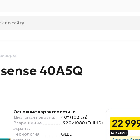
визоры
isense 40A5Q
Основные характеристики
Диагональ экрана:
40" (102 см)
22 99
Разрешение
1920x1080 (FullHD)
экрана:
Технология
QLED
экрана:
Авторизуйтес