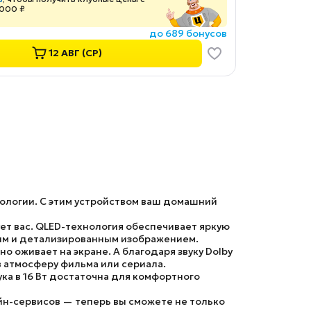
 000 ₽
до 689 бонусов
12 АВГ (СР)
нологии. С этим устройством ваш домашний
ет вас.
QLED-технология
обеспечивает яркую
им и детализированным изображением.
о оживает на экране. А благодаря звуку
Dolby
в атмосферу фильма или сериала.
ука в
16 Вт
достаточна для комфортного
йн-сервисов — теперь вы сможете не только