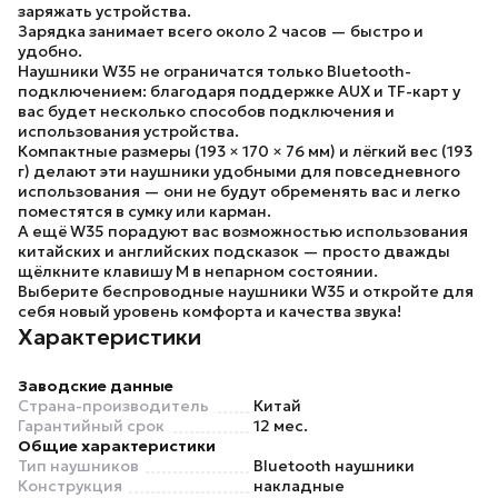
заряжать устройства.
Зарядка занимает всего около
2 часов
— быстро и
удобно.
Наушники W35
не ограничатся только Bluetooth-
подключением: благодаря поддержке
AUX
и
TF-карт
у
вас будет несколько способов подключения и
использования устройства.
Компактные размеры (
193 × 170 × 76 мм
) и лёгкий вес (
193
г
) делают эти наушники удобными для повседневного
использования — они не будут обременять вас и легко
поместятся в сумку или карман.
А ещё
W35
порадуют вас возможностью использования
китайских и английских подсказок — просто дважды
щёлкните клавишу M в непарном состоянии.
Выберите
беспроводные наушники W35
и откройте для
себя новый уровень комфорта и качества звука!
Характеристики
Заводские данные
Страна-производитель
Китай
Гарантийный срок
12 мес.
Общие характеристики
Тип наушников
Bluetooth наушники
Конструкция
накладные