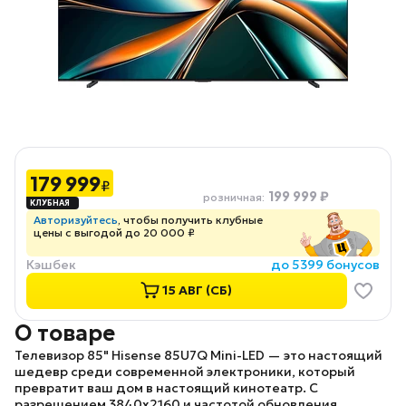
179 999
₽
199 999 ₽
розничная
:
Авторизуйтесь
, чтобы получить клубные
цены с выгодой до 20 000 ₽
Кэшбек
до 5399 бонусов
15 АВГ (СБ)
О товаре
Телевизор 85" Hisense 85U7Q Mini-LED
— это настоящий
шедевр среди современной электроники, который
превратит ваш дом в настоящий кинотеатр. С
разрешением
3840x2160
и частотой обновления