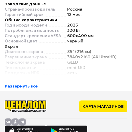
Заводские данные
Страна-производитель
Россия
Гарантийный срок
12 мес.
Общие характеристики
Год выхода модели
2025
Потребляемая мощность
320 Вт
Стандарт крепления VESA
600x400 мм
Основной цвет
черный
Экран
Диагональ экрана
85" (216 см)
Разрешение экрана
3840x2160 (4K UltraHD)
Технология экрана
QLED
Тип подсветки
mini-LED
Поддержка HDR
есть
Форматы HDR
HDR10, HDR10+, Dolby Vision,
HLG
Развернуть все
Частота обновления
144 Гц
экрана
Высокая частота развертки
240 Гц
(HSR)
КАРТА МАГАЗИНОВ
Тип матрицы
VA
Яркость
450 кд/м²
Пиковая яркость
1000 кд/м²
Контрастность
5000:1
Угол обзора
178°