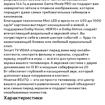
экрана
144 Гц
в режиме
Game Mode PRO
он подарит вам
невероятно чёткое и плавное изображение, которое
порадует даже самых требовательных геймеров и
киноманов.
Благодаря технологии
Mini-LED
и яркости от
450 до 1000
кд/м²
картинка выглядит насыщенной и живой, а
поддержка
Dolby Vision, HDR10+
и
Dolby Atmos
создаёт
впечатляющий визуальный и звуковой опыт. Вы
почувствуете себя в самом центре событий — будь то
захватывающий боевик или любимый музыкальный
клип.
Smart TV VIDAA
открывает перед вами мир онлайн-
контента: смотрите фильмы и сериалы, слушайте
музыку, играйте в игры — всё это доступно прямо с
экрана вашего телевизора. А звуковая система с двумя
динамиками по
15 Вт
и мощным
сабвуфером на 20
Вт
обеспечит глубокий и насыщенный звук, который
дополнит ваше погружение в контент.
Hisense 85U7Q
— это не просто телевизор, это центр
вашего домашнего развлечения, который объединит
всю семью перед экраном и подарит множество
незабываемых моментов.
Характеристики