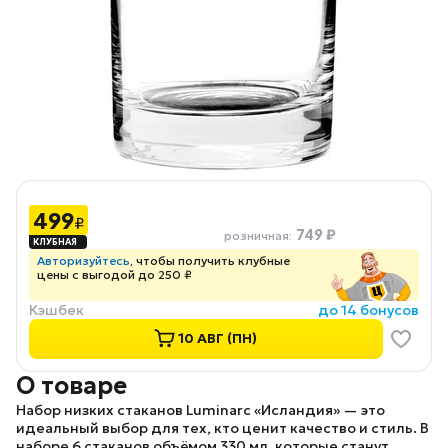
499
₽
749 ₽
розничная
:
Авторизуйтесь
, чтобы получить клубные
цены с выгодой до 250 ₽
Кэшбек
до 14 бонусов
10 АВГ (ПН)
О товаре
Набор низких стаканов Luminarc «Исландия»
— это
идеальный выбор для тех, кто ценит качество и стиль. В
наборе 6 стаканов объёмом 330 мл, которые станут