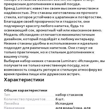
прекрасным дополнением к вашей посуде.
Бренд
Luminarc
известен своим высоким качеством и
надёжностью. Эти стаканы изготовлены из прочного
стекла, которое устойчиво к царапинам и потёртостям.
Благодаря своей прозрачности и гладкости, они
подчеркнут красоту любого напитка, будь то
освежающий сок, ароматный чай или изысканное вино.
Модель
«Исландия»
отличается минималистичным
дизайном, который подойдёт к любому интерьеру.
Низкие стаканы удобны в использовании и идеально
подходят для различных напитков. Они станут не
только практичным, но и стильным дополнением к
вашему столу.
Выбирая
набор низких стаканов Luminarc «Исландия»
, вы
получаете не только качественную посуду, но и
возможность создать уютную и стильную атмосферу во
время приёма пищи или дружеских встреч.
Характеристики
Общие характеристики
Тип
набор стаканов
Количество предметов
6 шт.
Линейка
Исландия
Назначение
для воды/сока, для