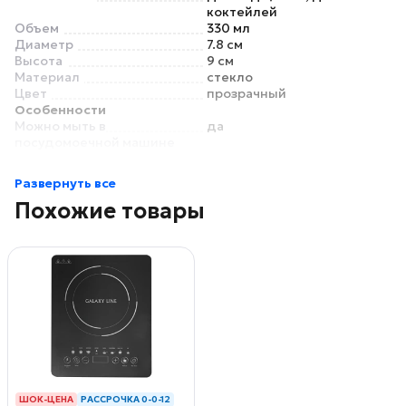
коктейлей
Объем
330 мл
Диаметр
7.8 см
Высота
9 см
Материал
стекло
Цвет
прозрачный
Особенности
Можно мыть в
да
посудомоечной машине
Подходит для горячих
нет
напитков
Развернуть все
Похожие товары
ШОК-ЦЕНА
РАССРОЧКА 0-0-12