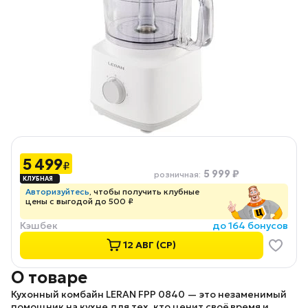
5 499
₽
5 999 ₽
розничная
:
Авторизуйтесь
, чтобы получить клубные
цены с выгодой до 500 ₽
Кэшбек
до 164 бонусов
12 АВГ (СР)
О товаре
Кухонный комбайн LERAN FPP 0840
— это незаменимый
помощник на кухне для тех, кто ценит своё время и