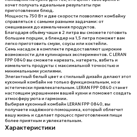
хочет получать идеальные результаты при
приготовлении блюд.
Мощность 750 Вт
и
две скорости
позволяют комбайну
справляться с самыми разными задачами: от
смешивания до измельчения продуктов.
Благодаря
объёму чаши в 2 литра
вы сможете готовить
большие порции, а
блендер на 1,5 литра
поможет вам
легко приготовить смузи, соусы или коктейли.
Семь насадок
в комплекте предоставляют широкие
возможности для кулинарных экспериментов. С
LERAN
FPP 0840
вы сможете нарезать, натереть, взбить и
измельчить продукты с максимальной точностью и
минимальными усилиями.
Элегантный
белый цвет
и стильный дизайн делают этот
кухонный комбайн не только функциональным, но и
эстетически привлекательным.
LERAN FPP 0840
станет
настоящим украшением вашей кухни и поможет создать
атмосферу уюта и гармонии.
Выбирая
кухонный комбайн LERAN FPP 0840
, вы
получаете надёжного помощника, который облегчит
вашу жизнь и сделает процесс приготовления пищи
более приятным и увлекательным.
Характеристики