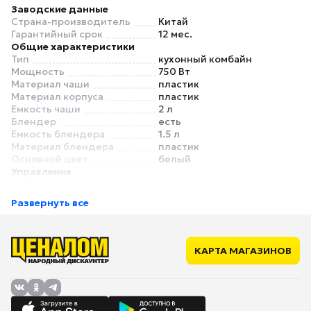
Заводские данные
Страна-производитель
Китай
Гарантийный срок
12 мес.
Общие характеристики
Тип
кухонный комбайн
Мощность
750 Вт
Материал чаши
пластик
Материал корпуса
пластик
Емкость чаши
2 л
Блендер
есть
Емкость блендера
1.5 л
Материал блендера
пластик
Основной цвет
белый
Управление
Управление
поворотный механизм
Дисплей
нет
Развернуть все
Режимы
Количество скоростей
2
Импульсный режим
есть
Насадки
КАРТА МАГАЗИНОВ
Универсальный нож
есть
Терка
есть
Диск для нарезки
есть
соломкой
Эмульсионная насадка
есть