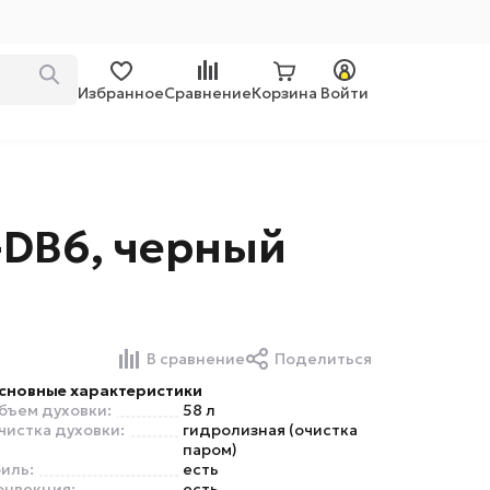
Избранное
Сравнение
Корзина
Войти
-DB6, черный
В сравнение
Поделиться
сновные характеристики
бъем духовки:
58 л
чистка духовки:
гидролизная (очистка
паром)
риль:
есть
онвекция:
есть