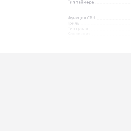
Тип таймера
Функция СВЧ
Гриль
Тип гриля
Конвекция
Вертел
Термощуп
Приготовление на пару
Размораживание
Телескопические направля
Решетка
без вилки
Глубина встраивания