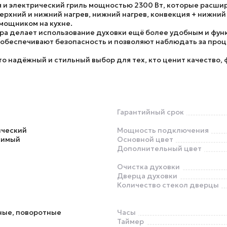
 и электрический гриль мощностью
2300 Вт
, которые расши
ерхний и нижний нагрев, нижний нагрев, конвекция + нижний 
мощником на кухне.
ера делает использование духовки ещё более удобным и фу
а обеспечивают безопасность и позволяют наблюдать за про
о надёжный и стильный выбор для тех, кто ценит качество, 
Гарантийный срок
ический
Мощность подключения
симый
Основной цвет
Дополнительный цвет
Очистка духовки
Дверца духовки
Количество стекол дверцы
ные, поворотные
Часы
Таймер