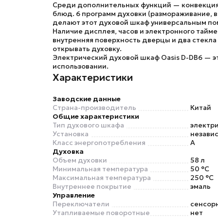
Среди дополнительных функций — конвекция
блюд.
6 программ духовки
(размораживание, в
делают этот духовой шкаф универсальным по
Наличие дисплея, часов и электронного тайм
внутренняя поверхность дверцы и два стекл
открывать духовку.
Электрический духовой шкаф Oasis D-DB6
— эт
использовании.
Характеристики
Заводские данные
Страна-производитель
Китай
Общие характеристики
Тип духового шкафа
электр
Установка
незави
Класс энергопотребления
A
Духовка
Объем духовки
58 л
Минимальная температура
50 °C
Максимальная температура
250 °C
Внутреннее покрытие
эмаль
Управление
Переключатели
сенсор
Утапливаемые поворотные
нет