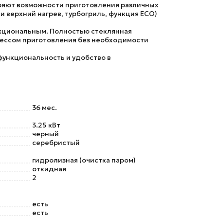
ряют возможности приготовления различных
и верхний нагрев, турбогриль, функция ECO)
нкциональным. Полностью стеклянная
цессом приготовления без необходимости
функциональность и удобство в
36 мес.
3.25 кВт
черный
серебристый
гидролизная (очистка паром)
откидная
2
есть
есть