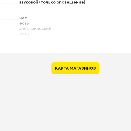
звуковой (только оповещение)
нет
есть
электрический
есть
нет
нет
нет
есть
ющие
нет
КАРТА МАГАЗИНОВ
1
565 мм