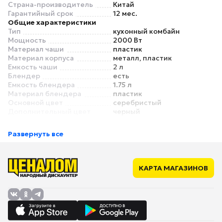
Страна-производитель
Китай
Гарантийный срок
12 мес.
Общие характеристики
Тип
кухонный комбайн
Мощность
2000 Вт
Материал чаши
пластик
Материал корпуса
металл, пластик
Емкость чаши
2 л
Блендер
есть
Емкость блендера
1.75 л
Материал блендера
пластик
Основной цвет
серебристый
Дополнительный цвет
черный
Управление
Управление
сенсорное
Развернуть все
Дисплей
есть
Режимы
Количество скоростей
10
Насадки
КАРТА МАГАЗИНОВ
Насадка для теста (крюк)
есть
Насадка для взбивания
есть
(венчик)
Соковыжималка
есть
Терка
есть
Количество терок в
2