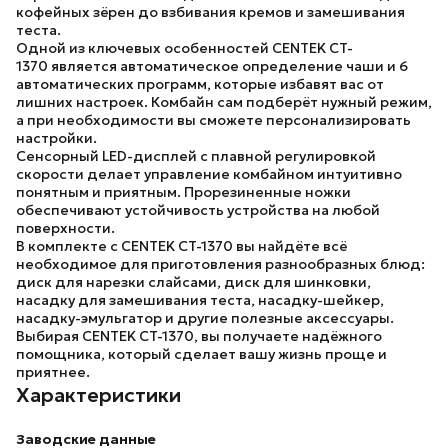
кофейных зёрен до взбивания кремов и замешивания
теста.
Одной из ключевых особенностей
CENTEK CT-
1370
является автоматическое определение чаши и 6
автоматических программ, которые избавят вас от
лишних настроек. Комбайн сам подберёт нужный режим,
а при необходимости вы сможете персонализировать
настройки.
Сенсорный LED-дисплей с плавной регулировкой
скорости делает управление комбайном интуитивно
понятным и приятным. Прорезиненные ножки
обеспечивают устойчивость устройства на любой
поверхности.
В комплекте с
CENTEK CT-1370
вы найдёте всё
необходимое для приготовления разнообразных блюд:
диск для нарезки слайсами, диск для шинковки,
насадку для замешивания теста, насадку-шейкер,
насадку-эмульгатор и другие полезные аксессуары.
Выбирая
CENTEK CT-1370
, вы получаете надёжного
помощника, который сделает вашу жизнь проще и
приятнее.
Характеристики
Заводские данные