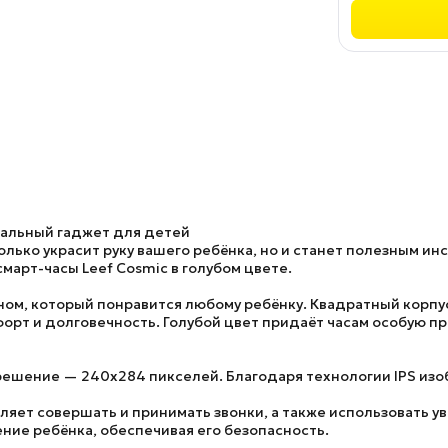
нальный гаджет для детей
лько украсит руку вашего ребёнка, но и станет полезным и
март-часы Leef Cosmic в голубом цвете.
ном, который понравится любому ребёнку. Квадратный корпус
форт и долговечность. Голубой цвет придаёт часам особую п
зрешение — 240x284 пикселей. Благодаря технологии IPS изо
ляет совершать и принимать звонки, а также использовать у
ние ребёнка, обеспечивая его безопасность.