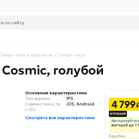
Смарт-часы и браслеты
Смарт-часы
 Cosmic, голубой
Основные характеристики
Тип экрана:
IPS
4 799
Совместимость
iOS, Android
с ОС:
Смотреть все характеристики
Авторизуйтес
выгодой до 1 
Кэшбек