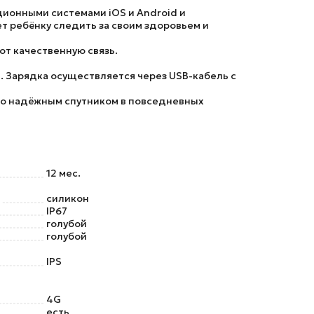
ционными системами iOS и Android и
т ребёнку следить за своим здоровьем и
т качественную связь.
. Зарядка осуществляется через USB-кабель с
его надёжным спутником в повседневных
12 мес.
силикон
IP67
голубой
голубой
IPS
4G
есть