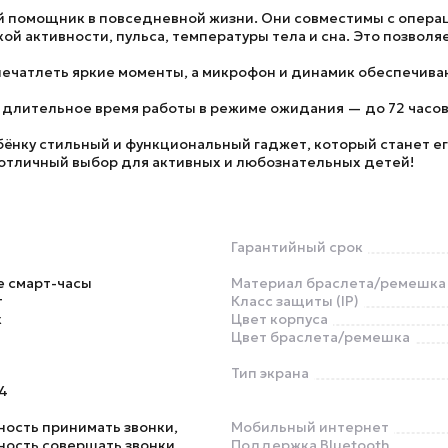
щий помощник в повседневной жизни. Они совместимы с опера
 активности, пульса, температуры тела и сна. Это позволяе
ечатлеть яркие моменты, а микрофон и динамик обеспечиваю
 длительное время работы в режиме ожидания — до 72 часов
бёнку стильный и функциональный гаджет, который станет 
 отличный выбор для активных и любознательных детей!
Гарантийный срок
е смарт-часы
Материал браслета/ремешка
т
Класс защиты (IP)
к
Цвет корпуса
Цвет браслета/ремешка
Тип экрана
4
ость принимать звонки,
Мобильный интернет
ость совершать звонки,
Поддержка Bluetooth