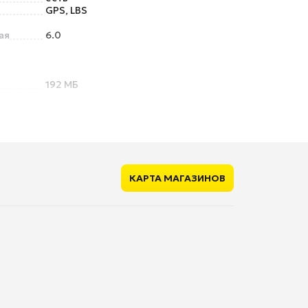
GPS, LBS
ая
6.0
192 МБ
а
есть
есть
КАРТА МАГАЗИНОВ
есть
ания
72 ч
рядки
нет
14 мм