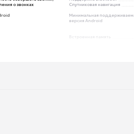
ения о звонках
Спутниковая навигация
droid
Минимальная поддерживаем
версия Android
Встроенная память
Измерение температуры тел
Мониторинг сна
Влагозащита
mer
Время работы в режиме ожид
ч
Поддержка беспроводной за
ель с магнитным
тором
Толщина