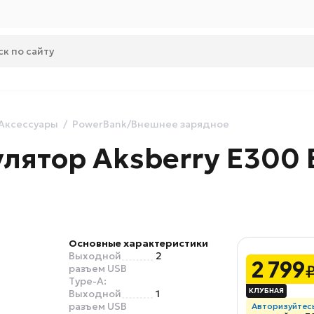
Аксессуары
PowerBank/Внешнее зарядное
лятор Aksberry E300 
Основные характеристики
Выходной
2
2 799
разъем USB
Type-A:
Выходной
1
разъем USB
Авторизуйтес