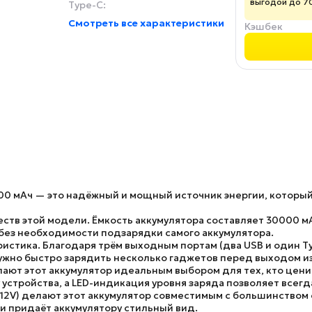
выгодой до 7
Type-C:
Смотреть все характеристики
Кэшбек
00 мАч
— это надёжный и мощный источник энергии, который
ств этой модели. Ёмкость аккумулятора составляет 30000 мА
 без необходимости подзарядки самого аккумулятора.
истика. Благодаря трём выходным портам (два USB и один T
нужно быстро зарядить несколько гаджетов перед выходом и
ают этот аккумулятор идеальным выбором для тех, кто ценит
устройства, а LED-индикация уровня заряда позволяет всегда
/12V) делают этот аккумулятор совместимым с большинством
и придаёт аккумулятору стильный вид.