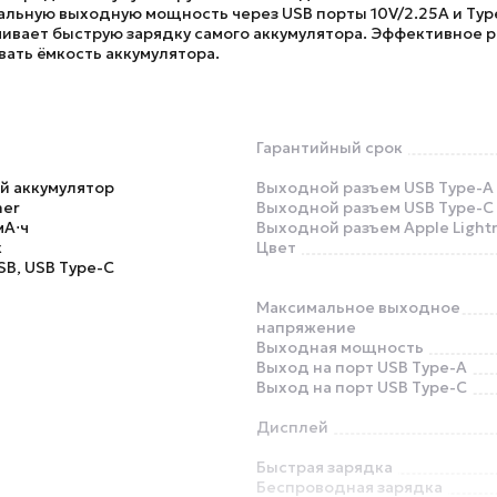
льную выходную мощность через USB порты 10V/2.25A и Typ
ивает быструю зарядку самого аккумулятора. Эффективное 
ать ёмкость аккумулятора.
Гарантийный срок
й аккумулятор
Выходной разъем USB Type-A
mer
Выходной разъем USB Type-C
мА⋅ч
Выходной разъем Apple Light
к
Цвет
SB, USB Type-C
Максимальное выходное
напряжение
Выходная мощность
Выход на порт USB Type-A
Выход на порт USB Type-C
Дисплей
Быстрая зарядка
Беспроводная зарядка