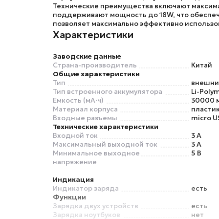
Технические преимущества
включают максима
поддерживают мощность до 18W, что обеспеч
позволяет максимально эффективно использов
Характеристики
Заводские данные
Страна-производитель
Китай
Общие характеристики
Тип
внешни
Тип встроенного аккумулятора
Li-Poly
Емкость (мА·ч)
30000 
Материал корпуса
пласти
Входные разъемы
micro U
Технические характеристики
Входной ток
3 А
Максимальный выходной ток
3 А
Минимальное выходное
5 В
напряжение
Индикация
Индикатор заряда
есть
Функции
Зарядка двух устройств
есть
Зарядка ноутбуков
нет