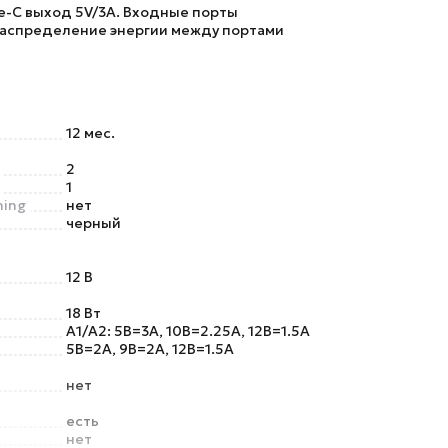
e-C выход 5V/3A. Входные порты
распределение энергии между портами
12 мес.
2
1
ning
нет
черный
12 В
18 Вт
А1/А2: 5В=3А, 10В=2.25А, 12В=1.5А
5В=2А, 9В=2А, 12В=1.5А
нет
есть
нет