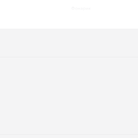
Фонарик
Защита от перезаряда
Защита от перегрева
Толщина
Вес