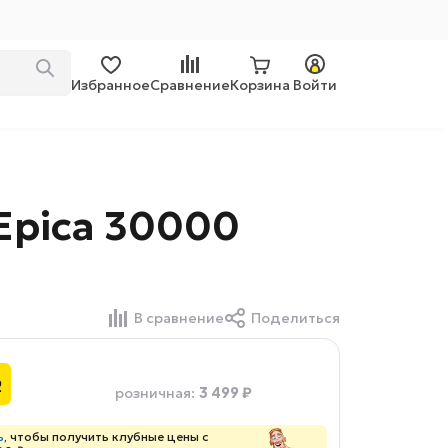
Избранное
Сравнение
Корзина
Войти
Epica 30000
В сравнение
Поделиться
₽
3 499 ₽
розничная
:
ь
, чтобы получить клубные цены с