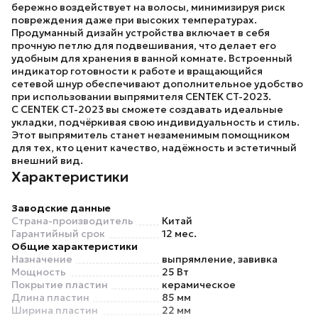
бережно воздействует на волосы, минимизируя риск
повреждения даже при высоких температурах.
Продуманный дизайн устройства включает в себя
прочную петлю для подвешивания, что делает его
удобным для хранения в ванной комнате. Встроенный
индикатор готовности к работе и вращающийся
сетевой шнур обеспечивают дополнительное удобство
при использовании
выпрямителя CENTEK CT-2023
.
С
CENTEK CT-2023
вы сможете создавать идеальные
укладки, подчёркивая свою индивидуальность и стиль.
Этот выпрямитель станет незаменимым помощником
для тех, кто ценит качество, надёжность и эстетичный
внешний вид.
Характеристики
Заводские данные
Страна-производитель
Китай
Гарантийный срок
12 мес.
Общие характеристики
Назначение
выпрямление, завивка
Мощность
25 Вт
Покрытие пластин
керамическое
Длина пластин
85 мм
Ширина пластин
22 мм