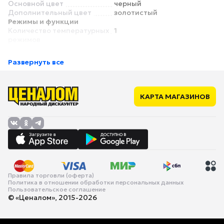
Основной цвет
черный
Дополнительный цвет
золотистый
Режимы и функции
Количество температурных
1
режимов
Регулировка температуры
нет
Максимальная температура
220 °C
Развернуть все
нагрева
Особенности
Дисплей
нет
Индикация
включения
КАРТА МАГАЗИНОВ
Вращение шнура
есть
Петля для подвешивания
есть
Питание
Питание
от сети
Длина сетевого шнура
1.8 м
Габариты и вес
Вес
0.3 кг
Правила торговли (оферта)
Политика в отношении обработки персональных данных
Пользовательское соглашение
© «Ценалом», 2015-2026