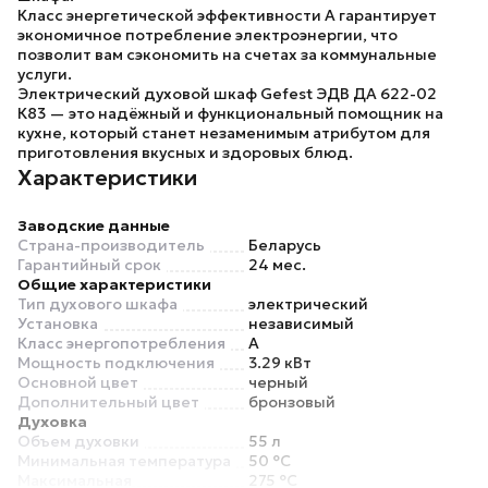
Класс энергетической эффективности A
гарантирует
экономичное потребление электроэнергии, что
позволит вам сэкономить на счетах за коммунальные
услуги.
Электрический духовой шкаф Gefest ЭДВ ДА 622-02
К83
— это надёжный и функциональный помощник на
кухне, который станет незаменимым атрибутом для
приготовления вкусных и здоровых блюд.
Характеристики
Заводские данные
Страна-производитель
Беларусь
Гарантийный срок
24 мес.
Общие характеристики
Тип духового шкафа
электрический
Установка
независимый
Класс энергопотребления
A
Мощность подключения
3.29 кВт
Основной цвет
черный
Дополнительный цвет
бронзовый
Духовка
Объем духовки
55 л
Минимальная температура
50 °C
Максимальная
275 °C