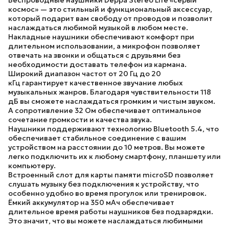
Беспроводные наушники Deppa Stereo Life «серый
космос»
— это стильный и функциональный аксессуар,
который подарит вам свободу от проводов и позволит
наслаждаться любимой музыкой в любом месте.
Накладные наушники обеспечивают комфорт при
длительном использовании, а микрофон позволяет
отвечать на звонки и общаться с друзьями без
необходимости доставать телефон из кармана.
Широкий диапазон частот от
20 Гц до 20
кГц
гарантирует качественное звучание любых
музыкальных жанров. Благодаря чувствительности
118
дБ
вы сможете наслаждаться громким и чистым звуком.
А сопротивление
32 Ом
обеспечивает оптимальное
сочетание громкости и качества звука.
Наушники поддерживают технологию
Bluetooth 5.4
, что
обеспечивает стабильное соединение с вашим
устройством на расстоянии до 10 метров. Вы можете
легко подключить их к любому смартфону, планшету или
компьютеру.
Встроенный слот для карты памяти
microSD
позволяет
слушать музыку без подключения к устройству, что
особенно удобно во время прогулок или тренировок.
Ёмкий аккумулятор на
350 мАч
обеспечивает
длительное время работы наушников без подзарядки.
Это значит, что вы можете наслаждаться любимыми