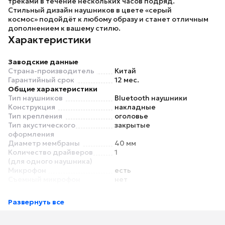
треками в течение нескольких часов подряд.
Стильный дизайн наушников в цвете
«серый
космос»
подойдёт к любому образу и станет отличным
дополнением к вашему стилю.
Характеристики
Заводские данные
Страна-производитель
Китай
Гарантийный срок
12 мес.
Общие характеристики
Тип наушников
Bluetooth наушники
Конструкция
накладные
Тип крепления
оголовье
Тип акустического
закрытые
оформления
Диаметр мембраны
40 мм
Количество драйверов
1
(для одного наушника)
Микрофон
есть
Съемный микрофон
нет
Крепление микрофона
встроенный
Игровая гарнитура
да
Развернуть все
Материал корпуса
пластик
Материал амбушюр
искусственная кожа
Основной цвет
черный