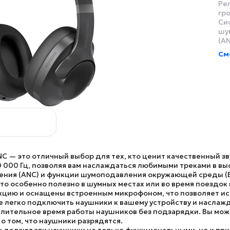
Ре
гр
Си
шу
(AN
См
NC
— это отличный выбор для тех, кто ценит качественный зв
0 000 Гц
, позволяя вам наслаждаться любимыми треками в вы
ения (ANC)
и функции
шумоподавления окружающей среды (
 Это особенно полезно в шумных местах или во время поездо
укцию
и оснащены встроенным микрофоном, что позволяет исп
 легко подключить наушники к вашему устройству и наслаж
лительное время работы наушников без подзарядки. Вы мож
о том, что наушники разрядятся.