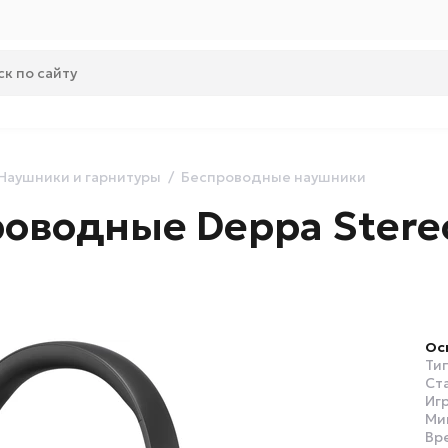
Наушники и гарнитуры
Беспроводные наушники
оводные Deppa Stereo
Ос
Ти
Ст
Игр
Ми
Вр