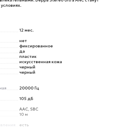
ивлекательными.
Deppa Stereo Ultra ANC
станут
 условиях.
12 мес.
нет
фиксированное
да
пластик
искусственная кожа
черный
черный
мая
20000 Гц
105 дБ
AAC, SBC
10 м
авления
есть