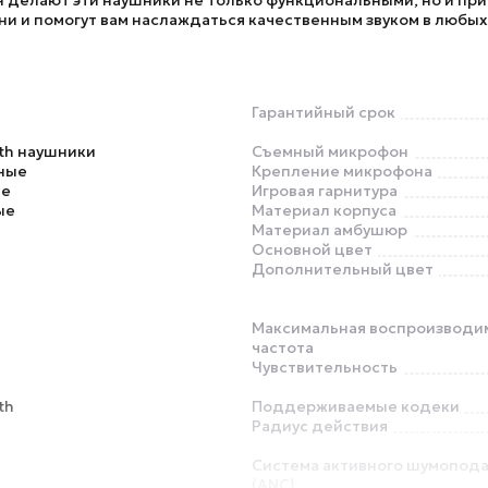
н делают эти наушники не только функциональными, но и пр
и и помогут вам наслаждаться качественным звуком в любых
Гарантийный срок
th наушники
Съемный микрофон
ные
Крепление микрофона
ье
Игровая гарнитура
ые
Материал корпуса
Материал амбушюр
Основной цвет
Дополнительный цвет
Максимальная воспроизводи
частота
Чувствительность
th
Поддерживаемые кодеки
Радиус действия
Система активного шумопод
(ANC)