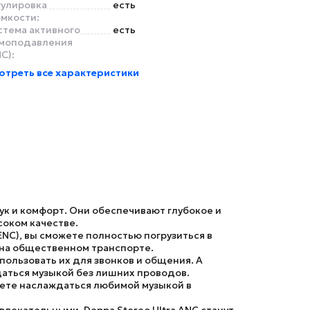
гулировка
есть
омкости:
стема активного
есть
моподавления
C):
отреть все характеристики
ук и комфорт. Они обеспечивают глубокое и
соком качестве.
ENC)
, вы сможете полностью погрузиться в
к на общественном транспорте.
ользовать их для звонков и общения. А
даться музыкой без лишних проводов.
ете наслаждаться любимой музыкой в