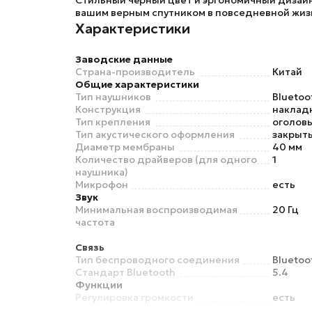
Стильный чёрный цвет и эргономичный дизай
вашим верным спутником в повседневной жизн
Характеристики
Заводские данные
Страна-производитель
Китай
Общие характеристики
Тип наушников
Bluetoo
Конструкция
наклад
Тип крепления
оголов
Тип акустического оформления
закрыт
Диаметр мембраны
40 мм
Количество драйверов (для одного
1
наушника)
Микрофон
есть
Звук
Минимальная воспроизводимая
20 Гц
частота
Связь
Тип беспроводного соединения
Bluetoo
Стандарт Bluetooth
5.4
Функции
Регулировка громкости
есть