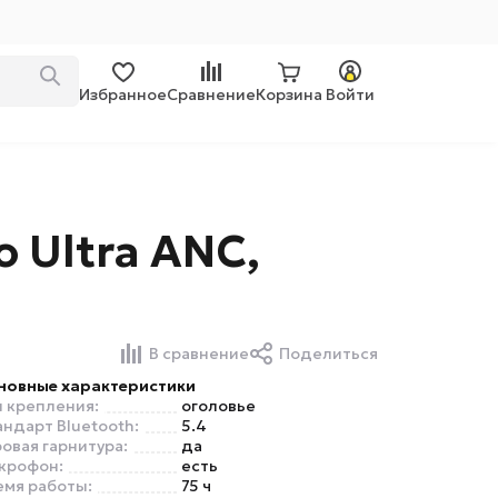
Избранное
Сравнение
Корзина
Войти
 Ultra ANC,
В сравнение
Поделиться
новные характеристики
п крепления:
оголовье
андарт Bluetooth:
5.4
овая гарнитура:
да
крофон:
есть
емя работы:
75 ч