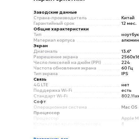
Заводские данные
Страна-производитель
Китай
Гарантийный срок
12 мес.
Общие характеристики
Тип
ноутбук
Материал корпуса
алюмин
Экран
Диагональ
13.6"
Разрешение экрана
2560х1
Число пикселей на дюйм (PPI)
224
Частота обновления экрана
60 Гц
Тип экрана
IPS
Связь
4G LTE
нет
Поддержка Wi-Fi
есть
Стандарт Wi-Fi
802.11ax
Софт
Операционная система
Mac OS
Процессор
Процессор
Apple M
Количество ядер процессора
8
Память
Оперативная память
16 ГБ