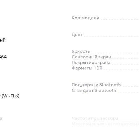
Код модели
Цвет
ий
Яркость
664
Сенсорный экран
Покрытие экрана
Форматы HDR
Поддержка Bluetooth
Стандарт Bluetooth
 (Wi-Fi 6)
3
Частота процессора
Максимальная частота проце