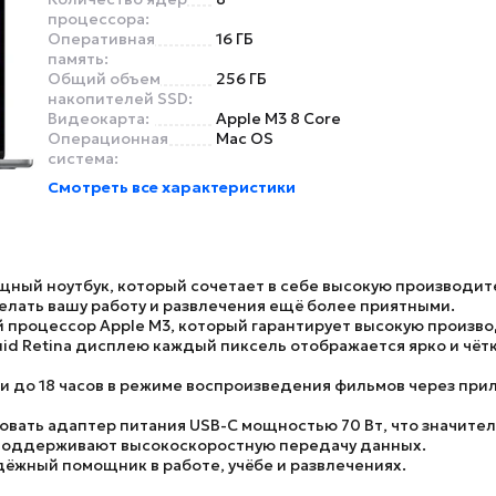
процессора:
Оперативная
16 ГБ
память:
Общий объем
256 ГБ
накопителей SSD:
Видеокарта:
Apple M3 8 Core
Операционная
Mac OS
система:
Смотреть все характеристики
щный ноутбук, который сочетает в себе высокую производит
елать вашу работу и развлечения ещё более приятными.
й процессор
Apple M3
, который гарантирует высокую произв
uid Retina
дисплею каждый пиксель отображается ярко и чёт
 до 18 часов в режиме воспроизведения фильмов через прило
овать адаптер питания USB-C мощностью 70 Вт, что значите
 поддерживают высокоскоростную передачу данных.
дёжный помощник в работе, учёбе и развлечениях.