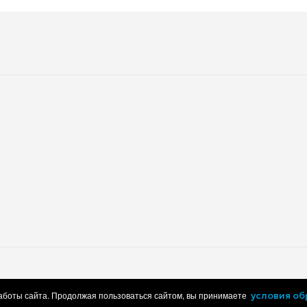
нная
Видеокарта
 SATA
Оптический привод
mini DisplayPort
USB 3.1 Type-C
3.5 мм jack (микрофон/аудио)
Поддержка карт памяти
Подсветка клавиатуры
Сканер отпечатка пальца
080p)
Слот замка безопасности
Время работы от аккумулятор
ч
Толщина
м
Вес
работки персональных данных
Пользовательское соглашение
работы сайта. Продолжая пользоваться сайтом, вы принимаете
условия о