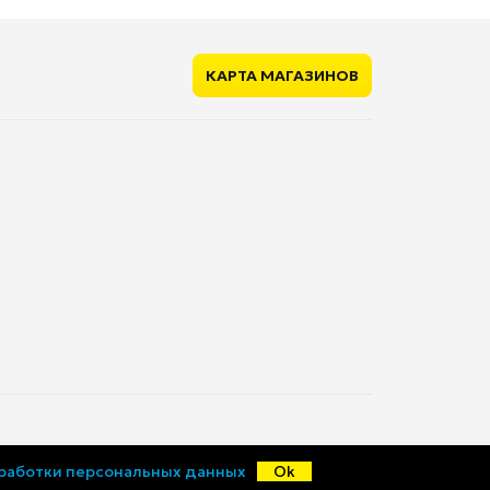
Apple M3 8 Core
нет
КАРТА МАГАЗИНОВ
нет
2
есть
нет
есть
есть
нет
а
18 ч
11.3 мм
1.24 кг
© «Ценалом», 2015-2026
бработки персональных данных
Ok