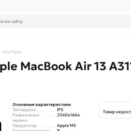
Ноутбуки
ple MacBook Air 13 A3
Основные характеристики
Тип экрана:
IPS
Товар недос
Разрешение
2560х1664
экрана:
Процессор:
Apple M3
Количество ядер
8