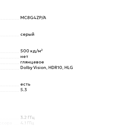
MC8G4ZP/A
серый
500 кд/м²
нет
глянцевое
Dolby Vision, HDR10, HLG
есть
5.3
3.2 ГГц
ссора
4.1 ГГц