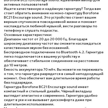
Borofone BC21 Encourage sound: идеальный выбор для
активных пользователей
Ищете качественную и надёжную гарнитуру? Тогда вам
стоит обратить внимание на моно-гарнитуру Borofone
BC21 Encourage sound. Это устройство станет вашим
верным спутником в повседневной жизни и поможет
наслаждаться любимой музыкой, вести разговоры по
телефону и слушать подкасты.
Основные характеристики:
Диапазон частот от 20 до 20 000 Гц.
Благодаря
широкому диапазону частот вы сможете наслаждаться
качественным звуком без искажений.
Беспроводное подключение по Bluetooth 4.2.
Гарнитура
легко подключается к вашему устройству и
обеспечивает стабильное соединение на расстоянии
до 10 метров.
Ёмкость аккумулятора 70 мАч.
Вы можете не переживать
о том, что гарнитура разрядится в самый неподходящий
момент. Она обеспечит вам длительное время работы
без подзарядки.
Гарнитура Borofone BC21 Encourage sound имеет
компактный и стильный дизайн. Чёрный вкладыш
выглядит элегантно и современно. Гарнитура удобно
сидит в ухе и не вызывает дискомфорта даже при
длительном использовании.