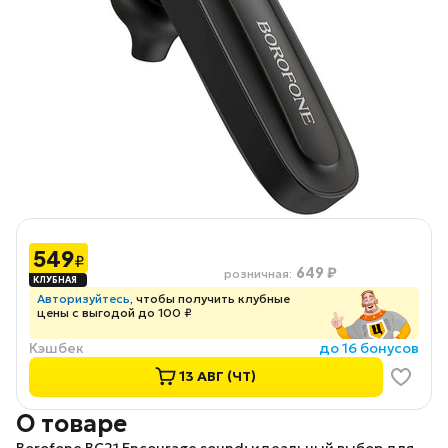
549
₽
649 ₽
розничная
:
Авторизуйтесь
, чтобы получить клубные
цены с выгодой до 100 ₽
Кэшбек
до 16 бонусов
13 АВГ (ЧТ)
О товаре