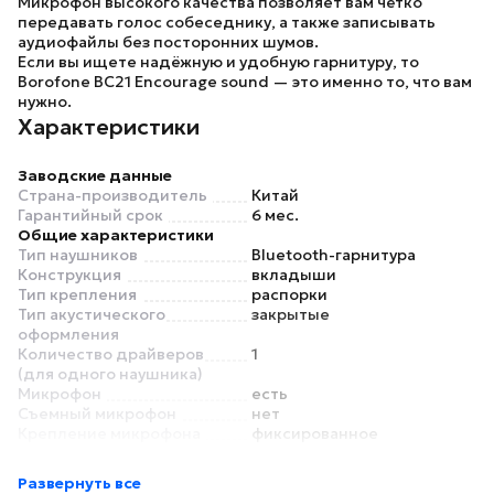
Микрофон высокого качества позволяет вам чётко
передавать голос собеседнику, а также записывать
аудиофайлы без посторонних шумов.
Если вы ищете надёжную и удобную гарнитуру, то
Borofone BC21 Encourage sound — это именно то, что вам
нужно.
Характеристики
Заводские данные
Страна-производитель
Китай
Гарантийный срок
6 мес.
Общие характеристики
Тип наушников
Bluetooth-гарнитура
Конструкция
вкладыши
Тип крепления
распорки
Тип акустического
закрытые
оформления
Количество драйверов
1
(для одного наушника)
Микрофон
есть
Съемный микрофон
нет
Крепление микрофона
фиксированное
Игровая гарнитура
нет
Односторонняя гарнитура
да
Развернуть все
Материал корпуса
пластик