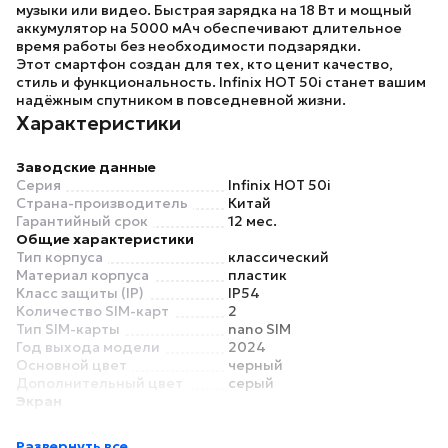
музыки или видео. Быстрая зарядка на 18 Вт и мощный
аккумулятор на 5000 мАч обеспечивают длительное
время работы без необходимости подзарядки.
Этот смартфон создан для тех, кто ценит качество,
стиль и функциональность.
Infinix HOT 50i
станет вашим
надёжным спутником в повседневной жизни.
Характеристики
Заводские данные
Серия
Infinix HOT 50i
Страна-производитель
Китай
Гарантийный срок
12 мес.
Общие характеристики
Тип корпуса
классический
Материал корпуса
пластик
Класс защиты (IP)
IP54
Количество SIM-карт
2
Тип SIM-карты
nano SIM
Год выхода модели
2024
Основной цвет
черный
Дополнительный цвет
серый
Экран
Диагональ
6.78"
Соотношение сторон
20:9
Развернуть все