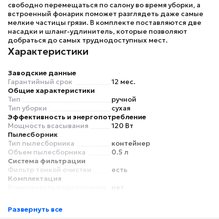
свободно перемещаться по салону во время уборки, а
встроенный фонарик поможет разглядеть даже самые
мелкие частицы грязи. В комплекте поставляются две
насадки и шланг-удлинитель, которые позволяют
добраться до самых труднодоступных мест.
Характеристики
Заводские данные
Гарантийный срок
12 мес.
Общие характеристики
Тип
ручной
Тип уборки
сухая
Эффективность и энергопотребление
Мощность всасывания
120 Вт
Пылесборник
Тип пылесборника
контейнер
Объем пылесборника
0.5 л
Система фильтрации
Фильтр тонкой очистки
есть
Комплектация
Возможность подключения
нет
электрощетки
Универсальная насадка
есть
Развернуть все
Насадка щелевая
есть