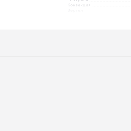
Конвекция
Вертел
Термощуп
Приготовление на пару
Размораживание
Телескопические направля
Система защиты от детей
Решетка
без вилки
Глубина встраивания
Глубина
Вес
Глубина упаковки