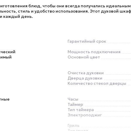
иготовления блюд, чтобы они всегда получались идеальным
льность, стиль и удобство использования. Этот духовой шка
и каждый день.
Гарантийный срок
ический
Мощность подключения
симый
Основной цвет
Очистка духовки
Дверца духовки
Количество стекол дверцы
тные
Часы
Таймер
Тип таймера
Электроподжиг
Гриль
Тип гриля