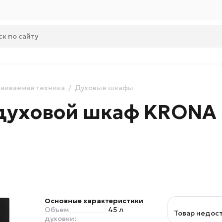
аиваемая техника
Духовые шкафы
духовой шкаф KRONA L
Основные характеристики
Объем
45 л
Товар недос
духовки: