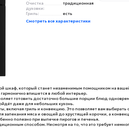
Очистка
традиционная
духовки:
Гриль:
есть
Смотреть все характеристики
ой шкаф, который станет незаменимым помощником на вашей
 гармонично впишется в любой интерьер.
зволяет готовить достаточно большие порции блюд одноврем
ойдёт даже для небольших кухонь.
ы, включая гриль и конвекцию. Это позволяет вам выбирать
я запекания мяса и овощей до хрустящей корочки, а конвек
бенно полезно при выпечке пирогов и печенья.
иционным способом. Несмотря на то, что это требует немног