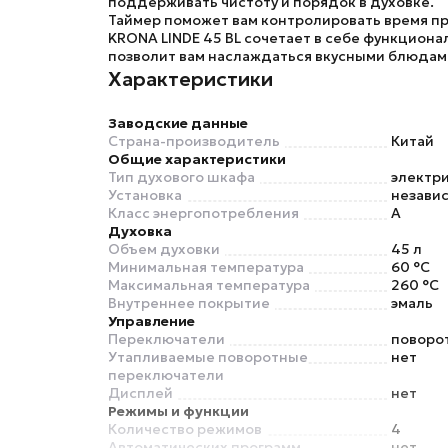
поддерживать чистоту и порядок в духовке.
Таймер поможет вам контролировать время пр
KRONA LINDE 45 BL
сочетает в себе функциона
позволит вам наслаждаться вкусными блюдам
Характеристики
Заводские данные
Страна-производитель
Китай
Общие характеристики
Тип духового шкафа
электр
Установка
незави
Класс энергопотребления
A
Духовка
Объем духовки
45 л
Минимальная температура
60 °C
Максимальная температура
260 °C
Внутреннее покрытие
эмаль
Управление
Переключатели
поворо
Утапливаемые поворотные
нет
переключатели
Дисплей
нет
Режимы и функции
Количество режимов
4
Автоматических программ
нет