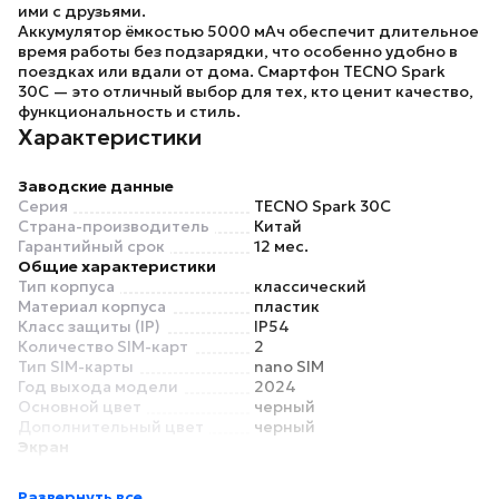
ими с друзьями.
Аккумулятор ёмкостью 5000 мАч обеспечит длительное
время работы без подзарядки, что особенно удобно в
поездках или вдали от дома. Смартфон
TECNO Spark
30C
— это отличный выбор для тех, кто ценит качество,
функциональность и стиль.
Характеристики
Заводские данные
Серия
TECNO Spark 30C
Страна-производитель
Китай
Гарантийный срок
12 мес.
Общие характеристики
Тип корпуса
классический
Материал корпуса
пластик
Класс защиты (IP)
IP54
Количество SIM-карт
2
Тип SIM-карты
nano SIM
Год выхода модели
2024
Основной цвет
черный
Дополнительный цвет
черный
Экран
Диагональ
6.67"
Соотношение сторон
20:9
Развернуть все