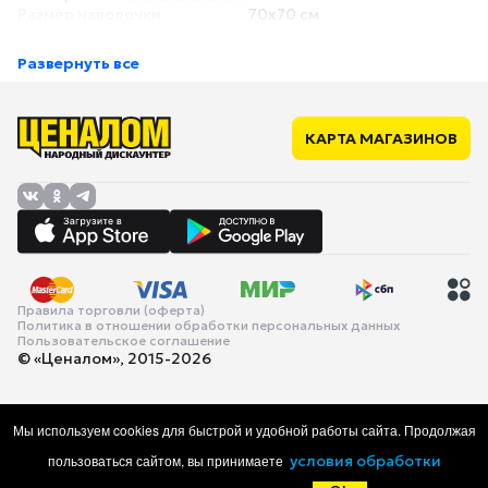
Размер наволочки
70x70 см
Размер пододеяльника
175x215 см
Размер простыни
220x240 см
Развернуть все
Для матраса высотой
нет
Комплектация
Количество наволочек
2 шт.
Количество
1 шт.
КАРТА МАГАЗИНОВ
пододеяльников
Простыня в комплекте
есть
Дополнительные характеристики
Простыня на резинке
нет
Застежка наволочки
клапан
Застежка пододеяльника
прорезь (без застежки)
Правила торговли (оферта)
Политика в отношении обработки персональных данных
Пользовательское соглашение
© «Ценалом», 2015-2026
Мы используем cookies для быстрой и удобной работы сайта. Продолжая
пользоваться сайтом, вы принимаете
условия обработки