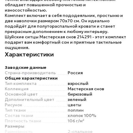
обладает повышенной прочностью и
износостойкостью.
Комплект включает в себя пододеяльник, простыню и
две наволочки размером 70х70 см. Он идеально
подойдёт для полутораспальной кровати и станет
прекрасным дополнением к любому интерьеру.
Шуйские ситцы Мастерская снов 214291
- этот комплект
подарит вам комфортный сон и приятные тактильные
ощущения.
Характеристики
Заводские данные
Страна-производитель
Россия
Общие характеристики
Тип комплекта
взрослый
Коллекция
Мастерская снов
Основной цвет
бирюзовый
Дополнительный цвет
зеленый
Рисунок
цветы
Тип ткани
поплин
Состав ткани
хлопок 100%
Плотность ткани
106 г/м²
Размеры
Размерность
2-спальное