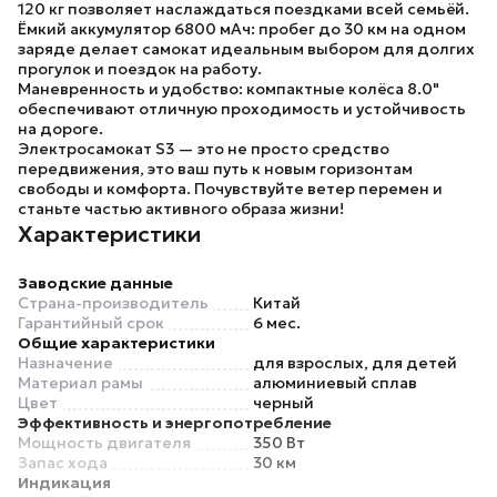
120 кг позволяет наслаждаться поездками всей семьёй.
Ёмкий аккумулятор 6800 мАч:
пробег до 30 км на одном
заряде делает самокат идеальным выбором для долгих
прогулок и поездок на работу.
Маневренность и удобство:
компактные колёса 8.0"
обеспечивают отличную проходимость и устойчивость
на дороге.
Электросамокат S3 — это не просто средство
передвижения, это ваш путь к новым горизонтам
свободы и комфорта. Почувствуйте ветер перемен и
станьте частью активного образа жизни!
Характеристики
Заводские данные
Страна-производитель
Китай
Гарантийный срок
6 мес.
Общие характеристики
Назначение
для взрослых, для детей
Материал рамы
алюминиевый сплав
Цвет
черный
Эффективность и энергопотребление
Мощность двигателя
350 Вт
Запас хода
30 км
Индикация