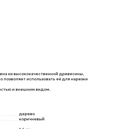
нена из высококачественной древесины,
то позволяет использовать её для нарезки
остью и внешним видом.
дерево
коричневый