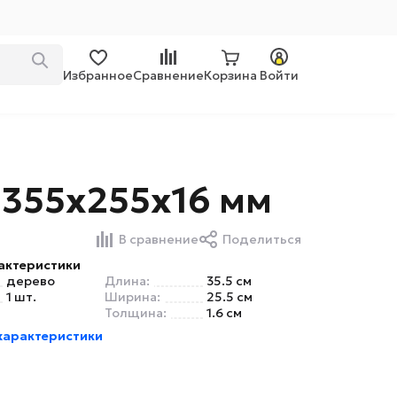
Избранное
Сравнение
Корзина
Войти
 355х255х16 мм
В сравнение
Поделиться
актеристики
дерево
Длина:
35.5 см
1 шт.
Ширина:
25.5 см
Толщина:
1.6 см
характеристики