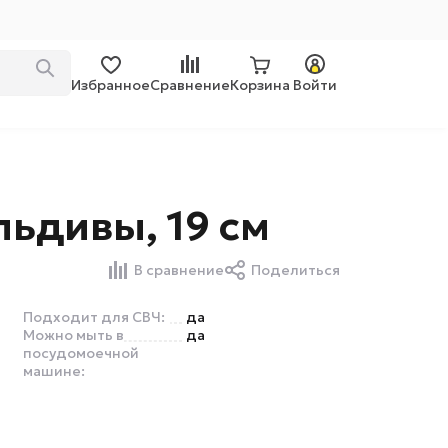
Избранное
Сравнение
Корзина
Войти
льдивы, 19 см
В сравнение
Поделиться
Подходит для СВЧ:
да
Можно мыть в
да
посудомоечной
машине: