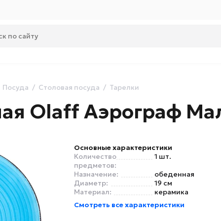
Посуда
Столовая посуда
Тарелки
ая Olaff Аэрограф Ма
Основные характеристики
Количество
1 шт.
предметов:
Назначение:
обеденная
Диаметр:
19 см
Материал:
керамика
Смотреть все характеристики