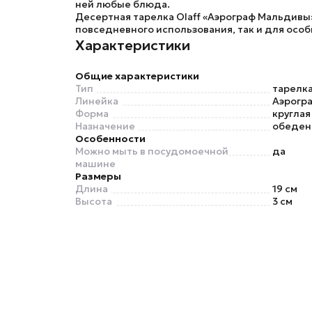
ней любые блюда.
Десертная тарелка Olaff «Аэрограф Мальдивы
повседневного использования, так и для особ
Характеристики
Общие характеристики
Тип
тарелк
Линейка
Аэрогр
Форма
круглая
Назначение
обеден
Особенности
Можно мыть в посудомоечной
да
машине
Размеры
Длина
19 см
Высота
3 см