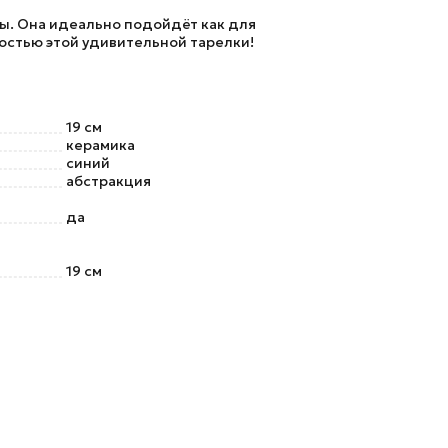
ы. Она идеально подойдёт как для
ностью этой удивительной тарелки!
19 см
керамика
синий
абстракция
да
19 см