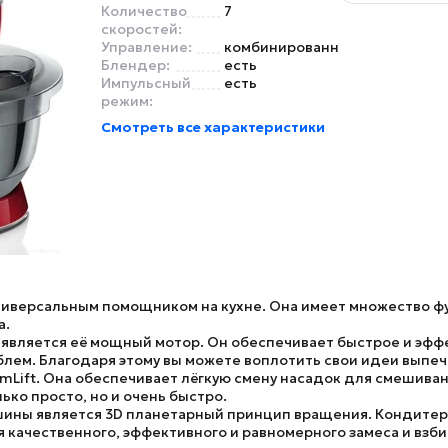
Количество
7
скоростей:
Управление:
комбинированное
Блендер:
есть
Импульсный
есть
режим:
Смотреть все характеристики
ниверсальным помощником на кухне. Она имеет множество ф
а.
 является её мощный мотор. Он обеспечивает быстрое и эфф
лем. Благодаря этому вы можете воплотить свои идеи выпечк
mLift
. Она обеспечивает лёгкую смену насадок для смешиван
ько просто, но и очень быстро.
ины является 3D планетарный принцип вращения. Кондитерс
 качественного, эффективного и равномерного замеса и взбив