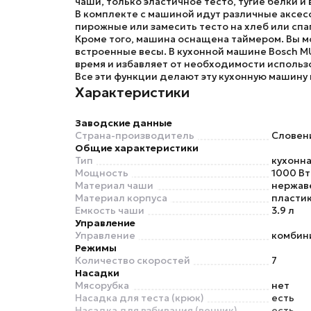
чаши, только эластичное тесто, тугие белки 
В комплекте с машиной идут различные аксес
пирожные или замесить тесто на хлеб или сп
Кроме того, машина оснащена таймером. Вы м
встроенные весы. В кухонной машине
Bosch 
время и избавляет от необходимости использ
Все эти функции делают эту кухонную машин
Характеристики
Заводские данные
Страна-производитель
Словен
Общие характеристики
Тип
кухонн
Мощность
1000 Вт
Материал чаши
нержав
Материал корпуса
пласти
Емкость чаши
3.9 л
Управление
Управление
комбин
Режимы
Количество скоростей
7
Насадки
Мясорубка
нет
Насадка для теста (крюк)
есть
Насадка для взбивания (венчик)
есть