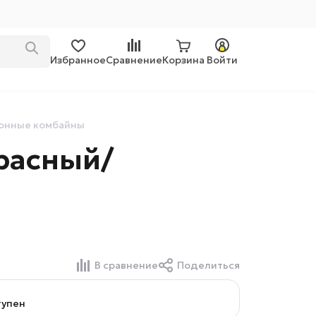
Избранное
Сравнение
Корзина
Войти
онные комбайны
расный/
В сравнение
Поделиться
тупен