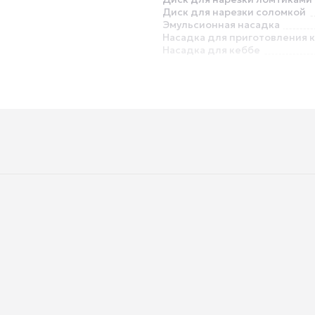
Диск для нарезки соломкой
Эмульсионная насадка
Насадка для приготовления 
Насадка для кеббе
Место для хранения насадок 
аксессуаров
Отсек для хранения сетевог
Глубина
Вес