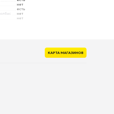
нет
есть
колбас
нет
нет
и
есть
о шнура
есть
КАРТА МАГАЗИНОВ
271 мм
6.3 кг