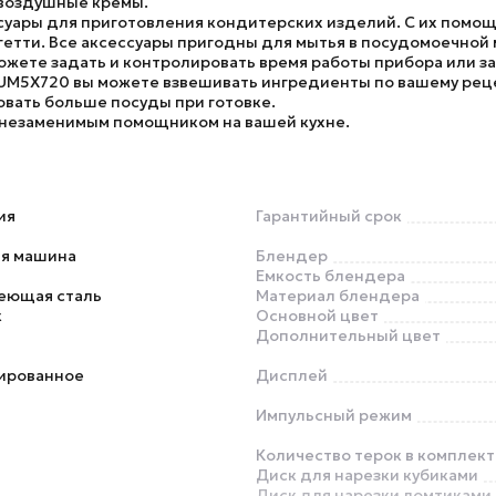
и воздушные кремы.
суары для приготовления кондитерских изделий. С их помощ
агетти. Все аксессуары пригодны для мытья в посудомоечной
ожете задать и контролировать время работы прибора или за
MUM5X720
вы можете взвешивать ингредиенты по вашему реце
овать больше посуды при готовке.
у незаменимым помощником на вашей кухне.
ия
Гарантийный срок
ая машина
Блендер
Емкость блендера
еющая сталь
Материал блендера
к
Основной цвет
Дополнительный цвет
ированное
Дисплей
Импульсный режим
Количество терок в комплект
Диск для нарезки кубиками
Диск для нарезки ломтиками