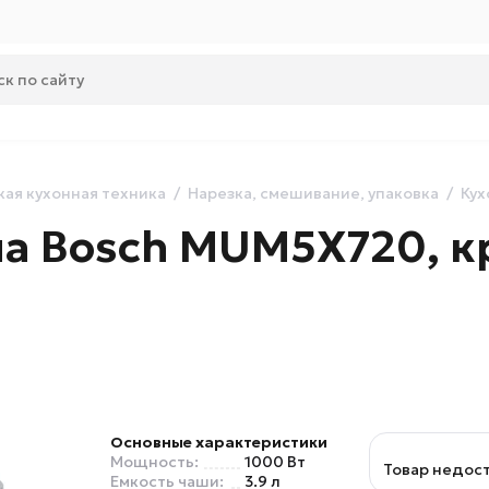
ая кухонная техника
Нарезка, смешивание, упаковка
Кух
а Bosch MUM5X720, к
Основные характеристики
Мощность:
1000 Вт
Товар недос
Емкость чаши:
3.9 л