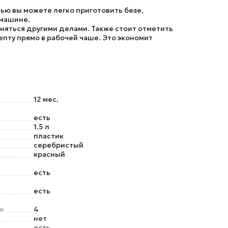
ью вы можете легко приготовить безе,
 машине.
няться другими делами. Также стоит отметить
пту прямо в рабочей чаше. Это экономит
12 мес.
есть
1.5 л
пластик
серебристый
красный
есть
есть
е
4
нет
есть