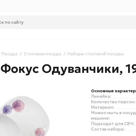
Посуда
Столовая посуда
Наборы столовой посуды
 Фокус Одуванчики, 1
Основные характер
Линейка:
Количество персон:
Материал:
Можно мыть в посу
машине:
Подходит для СВЧ:
Состав набора: