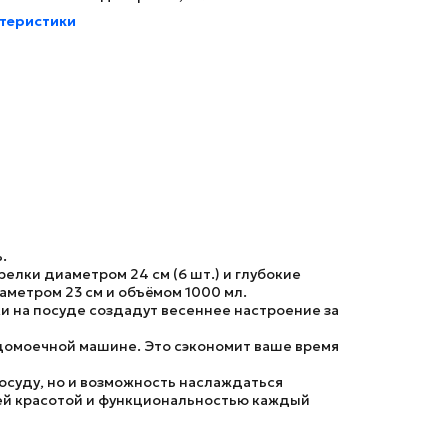
ктеристики
.
елки диаметром 24 см (6 шт.) и глубокие
иаметром 23 см и объёмом 1000 мл.
и на посуде создадут весеннее настроение за
судомоечной машине. Это сэкономит ваше время
посуду, но и возможность наслаждаться
оей красотой и функциональностью каждый