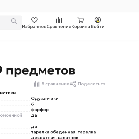
Избранное
Сравнение
Корзина
Войти
9 предметов
В сравнение
Поделиться
истики
Одуванчики
6
фарфор
домоечной
да
да
тарелка обеденная, тарелка
десертная, салатник