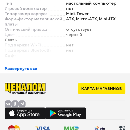
Тип
настольный компьютер
Игровой компьютер
нет
Типоразмер корпуса
Midi-Tower
Форм-фактор материнской
ATX, Micro-ATX, Mini-ITX
платы
Оптический привод
отсутствует
Цвет
черный
Связь
Поддержка Wi-Fi
нет
Поддержка Bluetooth
нет
Софт
Операционная система
без ОС
Процессор
Развернуть все
Процессор
AMD Ryzen 5 3500X
Сокет
AM4
Ядро
Matisse
Количество ядер
6
КАРТА МАГАЗИНОВ
процессора
Частота процессора
3.6 ГГц
Максимальная частота
4.1 ГГц
процессора
Память
Тип памяти
DDR4
Размер оперативной
16 ГБ
памяти