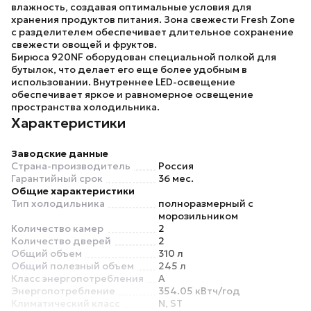
влажность, создавая оптимальные условия для
хранения продуктов питания. Зона свежести Fresh Zone
с разделителем обеспечивает длительное сохранение
свежести овощей и фруктов.
Бирюса 920NF
оборудован специальной полкой для
бутылок, что делает его еще более удобным в
использовании. Внутреннее LED-освещение
обеспечивает яркое и равномерное освещение
пространства холодильника.
Характеристики
Заводские данные
Страна-производитель
Россия
Гарантийный срок
36 мес.
Общие характеристики
Тип холодильника
полноразмерный с
морозильником
Количество камер
2
Количество дверей
2
Общий объем
310 л
Общий полезный объем
245 л
Класс энергопотребления
A
Энергопотребление
354.05 кВтч/год
Климатический класс
N, ST