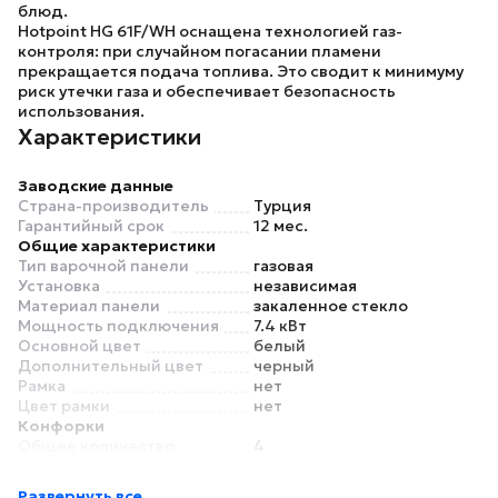
блюд.
Hotpoint HG 61F/WH
оснащена технологией газ-
контроля: при случайном погасании пламени
прекращается подача топлива. Это сводит к минимуму
риск утечки газа и обеспечивает безопасность
использования.
Характеристики
Заводские данные
Страна-производитель
Турция
Гарантийный срок
12 мес.
Общие характеристики
Тип варочной панели
газовая
Установка
независимая
Материал панели
закаленное стекло
Мощность подключения
7.4 кВт
Основной цвет
белый
Дополнительный цвет
черный
Рамка
нет
Цвет рамки
нет
Конфорки
Общее количество
4
конфорок
Газовых конфорок
4
Развернуть все