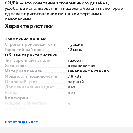
62I/BK — это сочетание эргономичного дизайна,
удобства использования и надёжной защиты, которое
сделает приготовление пищи комфортным и
безопасным.
Характеристики
Заводские данные
Страна-производитель
Турция
Гарантийный срок
12 мес.
Общие характеристики
Тип варочной панели
газовая
Установка
независимая
Материал панели
закаленное стекло
Мощность подключения
7.8 кВт
Основной цвет
черный
Дополнительный цвет
нет
Рамка
нет
Конфорки
Общее количество
4
конфорок
Газовых конфорок
4
Материал решетки
чугун
Развернуть все
Передняя левая конфорка
3.3 кВт
Задняя левая конфорка
1.75 кВт