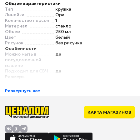
Общие характеристики
Тип
кружка
Линейка
Opal
Количество персон
1
Материал
стекло
Объем
250 мл
Цвет
белый
Рисунок
без рисунка
Особенности
Можно мыть в
да
посудомоечной
машине
Подходит для СВЧ
да
Размеры
Диаметр
10 см
Высота
9 см
Развернуть все
КАРТА МАГАЗИНОВ