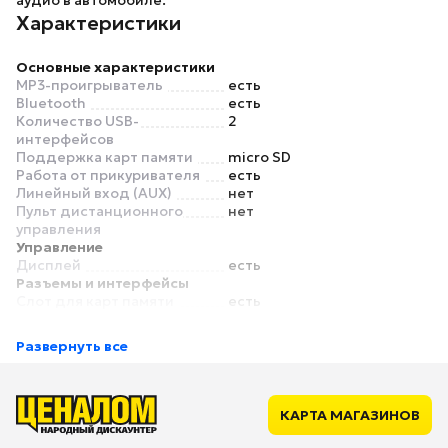
аудио в автомобиле.
Характеристики
Основные характеристики
MP3-проигрыватель
есть
Bluetooth
есть
Количество USB-
2
интерфейсов
Поддержка карт памяти
micro SD
Работа от прикуривателя
есть
Линейный вход (AUX)
нет
Пульт дистанционного
нет
управления
Управление
Дисплей
есть
Разъемы и интерфейсы
Слот для карт памяти
есть
Развернуть все
КАРТА МАГАЗИНОВ