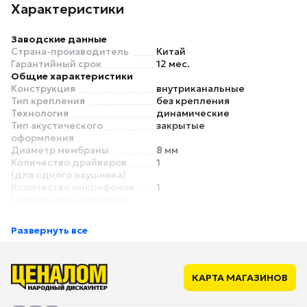
Характеристики
Заводские данные
Страна-производитель
Китай
Гарантийный срок
12 мес.
Общие характеристики
Конструкция
внутриканальные
Тип крепления
без крепления
Технология
динамические
Тип акустического
закрытые
оформления
Диаметр мембраны
8 мм
Количество драйверов
1
(для одного наушника)
Количество микрофонов
1
(для одного наушника)
Материал корпуса
пластик
Класс защиты (IP)
IP54
Развернуть все
Основной цвет
белый
Звук
Минимальная
20 Гц
воспроизводимая частота
КАРТА МАГАЗИНОВ
Максимальная
20000 Гц
воспроизводимая частота