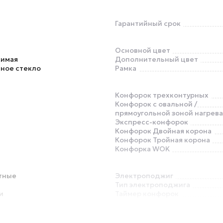
Гарантийный срок
Основной цвет
симая
Дополнительный цвет
ное стекло
Рамка
Конфорок трехконтурных
Конфорок с овальной /
прямоугольной зоной нагрева
Экспресс-конфорок
Конфорок Двойная корона
Конфорок Тройная корона
Конфорка WOK
тные
Электроподжиг
Тип электроподжига
и
Таймер конфорок
Распознавание наличия посу
Автоматика закипания