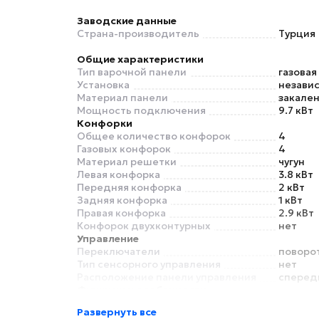
Заводские данные
Страна-производитель
Турция
Общие характеристики
Тип варочной панели
газовая
Установка
незави
Материал панели
закален
Мощность подключения
9.7 кВт
Конфорки
Общее количество конфорок
4
Газовых конфорок
4
Материал решетки
чугун
Левая конфорка
3.8 кВт
Передняя конфорка
2 кВт
Задняя конфорка
1 кВт
Правая конфорка
2.9 кВт
Конфорок двухконтурных
нет
Управление
Переключатели
поворо
Тип сенсорного управления
нет
Расположение панели управления
сперед
Функции и особенности
Пауза в готовке
нет
Развернуть все
Функция Booster
нет