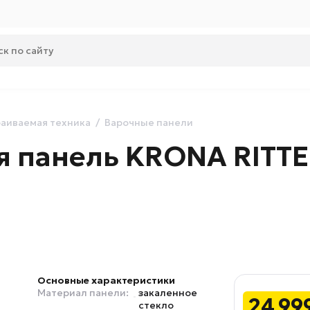
аиваемая техника
Варочные панели
я панель KRONA RITTE
Основные характеристики
Материал панели:
закаленное
24 99
стекло