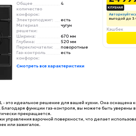
Общее
4
количество
конфорок:
Авторизуйтес
выгодой до 3
Электроподжиг:
есть
Материал
чугун
Кэшбек
решетки:
Ширина:
670 мм
Глубина:
520 мм
Переключатели:
поворотные
Газ-контроль
есть
конфорок:
Смотреть все характеристики
L
- это идеальное решение для вашей кухни. Она оснащена 
Благодаря функции газ-контроля, вы можете быть уверены в 
атически прекращается.
ки управления варочной поверхности, что делает использов
ек или зажигалок.