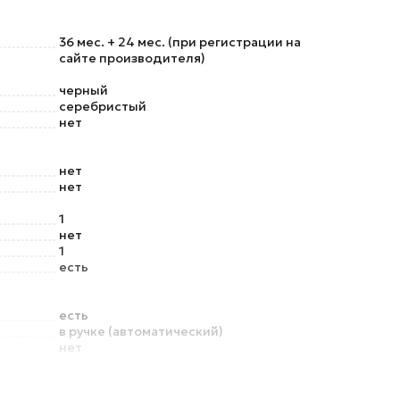
36 мес. + 24 мес. (при регистрации на
сайте производителя)
черный
серебристый
нет
нет
нет
1
нет
1
есть
есть
в ручке (автоматический)
нет
ды
нет
нет