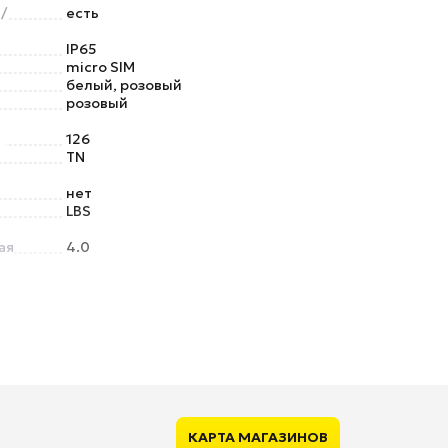
/
есть
IP65
micro SIM
белый, розовый
розовый
)
126
TN
нет
LBS
ая
4.0
есть
КАРТА МАГАЗИНОВ