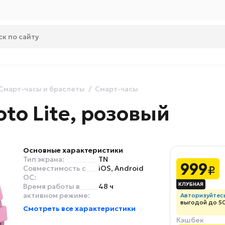
Смарт-часы и браслеты
Смарт-часы
to Lite, розовый
Основные характеристики
Тип экрана:
TN
999
₽
Совместимость с
iOS, Android
ОС:
Время работы в
48 ч
активном режиме:
Авторизуйтес
выгодой до 5
Смотреть все характеристики
Кэшбек