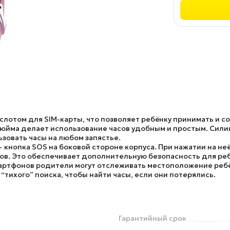
лотом для SIM-карты, что позволяет ребёнку принимать и со
дюйма делает использование часов удобным и простым. Сил
ьзовать часы на любом запястье.
 кнопка SOS на боковой стороне корпуса. При нажатии на не
в. Это обеспечивает дополнительную безопасность для реб
ртфонов родители могут отслеживать местоположение ребё
тихого” поиска, чтобы найти часы, если они потерялись.
Гарантийный срок