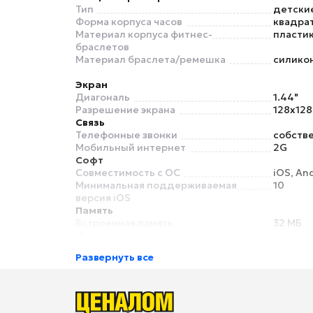
Тип
детски
Форма корпуса часов
квадра
Материал корпуса фитнес-
пласти
браслетов
Материал браслета/ремешка
силико
Экран
Диагональ
1.44"
Разрешение экрана
128x128
Связь
Телефонные звонки
собстве
Мобильный интернет
2G
Софт
Совместимость с ОС
iOS, An
Минимальная поддерживаемая
10
версия iOS
Память
Встроенная память
32 МБ
Функции
Голосовое управление
нет
Развернуть все
Датчики
Акселерометр
есть
Особенности
Микрофон
есть
Питание