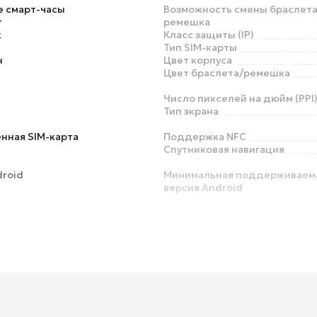
е смарт-часы
Возможность смены браслета
т
ремешка
к
Класс защиты (IP)
Тип SIM-карты
н
Цвет корпуса
Цвет браслета/ремешка
Число пикселей на дюйм (PPI
Тип экрана
нная SIM-карта
Поддержка NFC
Спутниковая навигация
droid
Минимальная поддерживаем
версия Android
Динамик