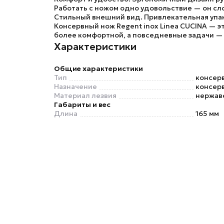
Работать с ножом одно удовольствие — он сл
Стильный внешний вид.
Привлекательная упак
Консервный нож Regent inox Linea CUCINA — э
более комфортной, а повседневные задачи — 
Характеристики
Общие характеристики
Тип
консер
Назначение
консер
Материал лезвия
нержав
Габариты и вес
Длина
165 мм