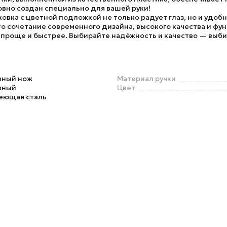
овно создан специально для вашей руки!
овка с цветной подложкой не только радует глаз, но и удобн
то сочетание современного дизайна, высокого качества и фу
проще и быстрее. Выбирайте надёжность и качество — выбир
вный нож
Материал ручки
вный
Цвет
еющая сталь