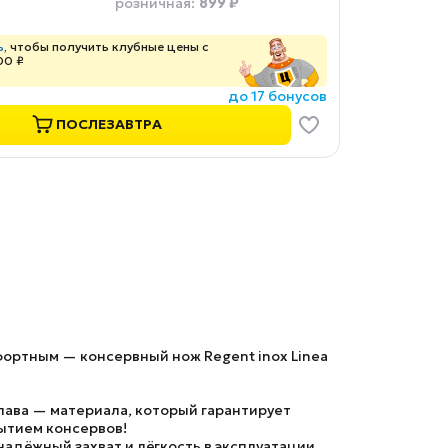
899 ₽
розничная
:
ь
, чтобы получить клубные цены с
00 ₽
до 17 бонусов
ПОСЛЕЗАВТРА
ортным — консервный нож Regent inox Linea
лава — материала, который гарантирует
рытием консервов!
адёжный захват и лёгкость в эксплуатации.