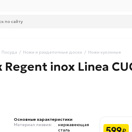
Посуда
Ножи и разделочные доски
Ножи кухонные
Regent inox Linea CU
Основные характеристики
Материал лезвия:
нержавеющая
599
₽
сталь