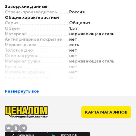
Заводские данные
Страна-производитель
Россия
Общие характеристики
Серия
Общепит
Объем
1.5 л
Материал
нержавеющая сталь
Антипригарное покрытие
нет
Мерная шкала
есть
Толстое дно
нет
Съемная ручка
нет
Материал ручки
нержавеющая сталь
Крышка
нет
Материал крышки
нет
Клапан выпуска пара
нет
Отверстия для слива воды
нет
Цвет
серебристый
Развернуть все
Особенности
Подходит для
да
индукционных плит
Подходит для газовых
да
КАРТА МАГАЗИНОВ
плит
Подходит для
да
стеклокерамических плит
Подходит для
да