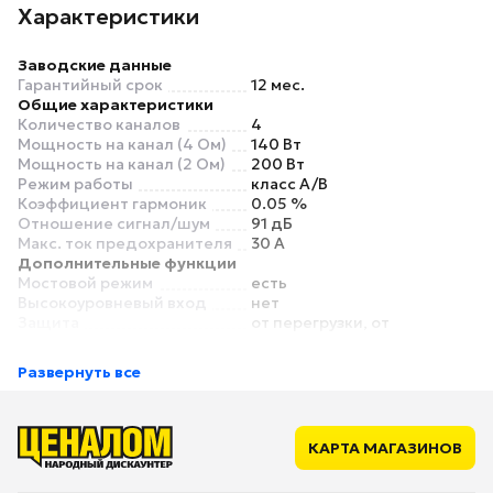
Характеристики
Заводские данные
Гарантийный срок
12 мес.
Общие характеристики
Количество каналов
4
Мощность на канал (4 Ом)
140 Вт
Мощность на канал (2 Ом)
200 Вт
Режим работы
класс A/B
Коэффициент гармоник
0.05 %
Отношение сигнал/шум
91 дБ
Макс. ток предохранителя
30 А
Дополнительные функции
Мостовой режим
есть
Высокоуровневый вход
нет
Защита
от перегрузки, от
перегрева, от короткого
замыкания
Развернуть все
Индикатор защиты
есть
Режим усиления баса (Bass
есть
Boost)
Фильтры
ВЧ, НЧ
КАРТА МАГАЗИНОВ
Пульт ДУ
нет