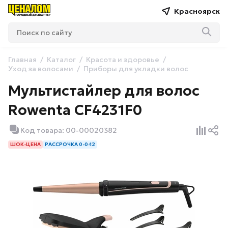
Красноярск
Главная
Каталог
Красота и здоровье
Уход за волосами
Приборы для укладки волос
Мультистайлер для волос
Rowenta CF4231F0
Код товара: 00-00020382
ШОК-ЦЕНА
РАССРОЧКА 0-0-12