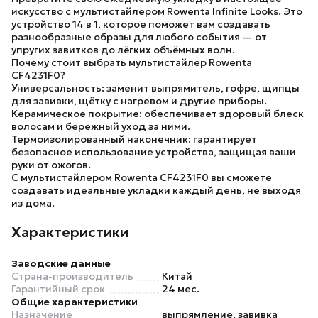
искусство с мультистайлером Rowenta Infinite Looks. Это
устройство 14 в 1, которое поможет вам создавать
разнообразные образы для любого события — от
упругих завитков до лёгких объёмных волн.
Почему стоит выбрать мультистайлер Rowenta
CF4231F0?
Универсальность:
заменит выпрямитель, гофре, щипцы
для завивки, щётку с нагревом и другие приборы.
Керамическое покрытие:
обеспечивает здоровый блеск
волосам и бережный уход за ними.
Термоизолированный наконечник:
гарантирует
безопасное использование устройства, защищая ваши
руки от ожогов.
С мультистайлером
Rowenta CF4231F0
вы сможете
создавать идеальные укладки каждый день, не выходя
из дома.
Характеристики
Заводские данные
Страна-производитель
Китай
Гарантийный срок
24 мес.
Общие характеристики
Назначение
выпрямление, завивка