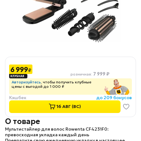
6 999
₽
7 999 ₽
розничная
:
Авторизуйтесь
, чтобы получить клубные
цены с выгодой до 1 000 ₽
Кэшбек
до 209 бонусов
16 АВГ (ВС)
О товаре
Мультистайлер для волос Rowenta CF4231F0:
превосходная укладка каждый день
Превратите свою ежедневную укладку в настоящее