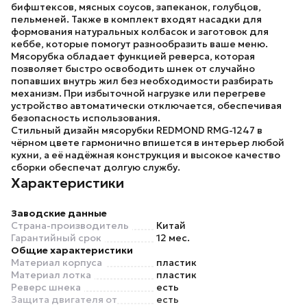
бифштексов, мясных соусов, запеканок, голубцов,
пельменей. Также в комплект входят насадки для
формования натуральных колбасок и заготовок для
кеббе, которые помогут разнообразить ваше меню.
Мясорубка обладает функцией реверса, которая
позволяет быстро освободить шнек от случайно
попавших внутрь жил без необходимости разбирать
механизм. При избыточной нагрузке или перегреве
устройство автоматически отключается, обеспечивая
безопасность использования.
Стильный дизайн мясорубки
REDMOND RMG-1247
в
чёрном цвете гармонично впишется в интерьер любой
кухни, а её надёжная конструкция и высокое качество
сборки обеспечат долгую службу.
Характеристики
Заводские данные
Страна-производитель
Китай
Гарантийный срок
12 мес.
Общие характеристики
Материал корпуса
пластик
Материал лотка
пластик
Реверс шнека
есть
Защита двигателя от
есть