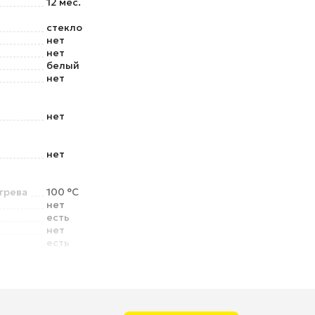
12 мес.
стекло
нет
нет
белый
нет
нет
нет
грева
100 °C
нет
есть
нет
есть
нет
дставки
есть