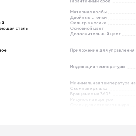
Гарантийный срок
Материал колбы
т
Двойные стенки
ый
Фильтр в носике
еющая сталь
Основной цвет
Дополнительный цвет
ное
Приложение для управления
Индикация температуры
Минимальная температура на
Съемная крышка
Вращение на 360°
Рисунок на корпусе
Отсек для сетевого шнура
Протокол связи
Отключение при снятии с по