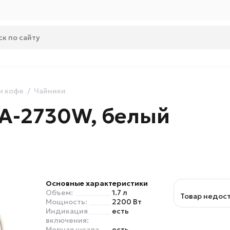
и кофе
Чайники
SA-2730W, белый
Основные характеристики
Объем:
1.7 л
Товар недос
Мощность:
2200 Вт
Индикация
есть
включения:
Мерная шкала
есть