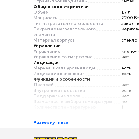
Страна-производитель
Китай
Общие характеристики
Объем
1.7 л
Мощность
2200 В
Тип нагревательного элемента
закрыт
Покрытие нагревательного
нержав
элемента
Материал корпуса
стекло
Управление
Управление
кнопоч
Управление со смартфона
нет
Индикация
Мерная шкала уровня воды
есть
Индикация включения
есть
Функции и особенности
Дисплей
нет
Внутренняя подсветка
есть
Поддержание тепла
нет
Возможность выбора температуры
нет
Количество температурных
1
режимов
Умный дом
Развернуть все
Экосистема Умного дома
нет
Безопасность
Блокировка включения без воды
есть