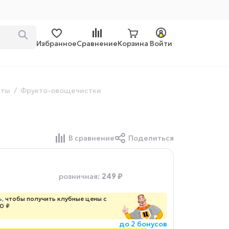
Избранное
Сравнение
Корзина
Войти
нты
Фрукто-овощечистки
В сравнение
Поделиться
249 ₽
розничная
:
ь
, чтобы получить клубные цены с
0 ₽
до 2 бонусов