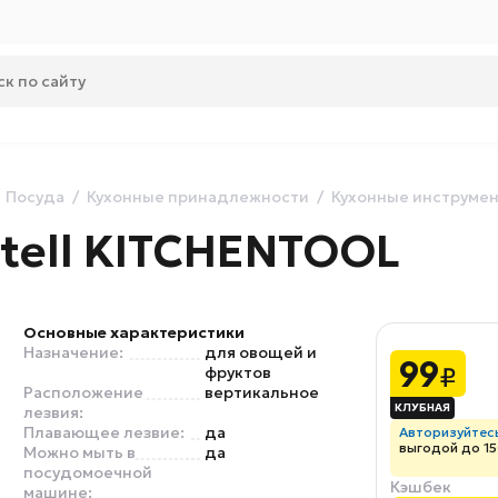
Посуда
Кухонные принадлежности
Кухонные инструме
tell KITCHENTOOL
Основные характеристики
Назначение:
для овощей и
99
₽
фруктов
Расположение
вертикальное
лезвия:
Плавающее лезвие:
да
Авторизуйтес
выгодой до 15
Можно мыть в
да
посудомоечной
Кэшбек
машине: