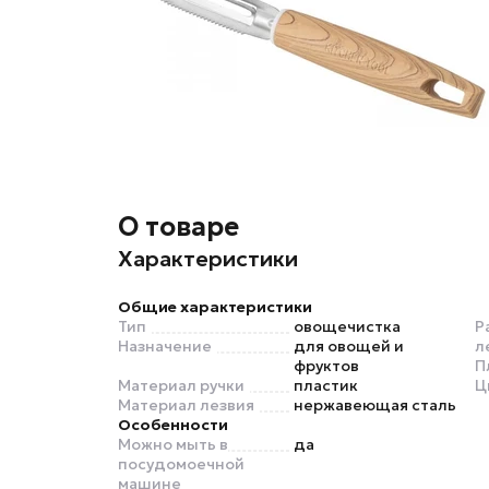
О товаре
Характеристики
Общие характеристики
Тип
овощечистка
Р
Назначение
для овощей и
л
фруктов
П
Материал ручки
пластик
Ц
Материал лезвия
нержавеющая сталь
Особенности
Можно мыть в
да
посудомоечной
машине